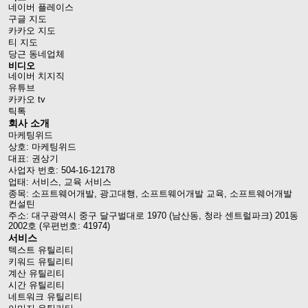
네이버 플레이스
구글 지도
카카오 지도
티 지도
당근 동네업체
비디오
네이버 치지직
유튜브
카카오 tv
틱톡
회사 소개
마케팅위드
상호: 마케팅위드
대표: 권상기
사업자 번호: 504-16-12178
업태: 서비스, 교육 서비스
종목: 소프트웨어개발, 광고대행, 소프트웨어개발 교육, 소프트웨어개발
컨설틴
주소: 대구광역시 중구 달구벌대로 1970 (남산동, 청라 센트럴파크) 201동
2002호 (우편번호: 41974)
서비스
텍스트 유틸리티
키워드 유틸리티
계산 유틸리티
시간 유틸리티
네트워크 유틸리티