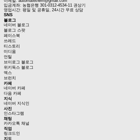
이메일: automatethem@gmail.com
입금계좌: 농협은행 301-0312-4534-11 권상기
영업시간: 평일 및 공휴일, 24시간 무료 상담
SNS
블로그
네이버 블로그
블로그 스팟
페이스북
쓰레드
티스토리
미디움
언틸
브이로그 블로그
위키독스 블로그
엑스
브런치
카페
네이버 카페
다음 카페
지식
네이버 지식인
사진
인스타그램
채팅
카카오톡 채널
직업
링크드인
지도