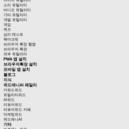
이미지 유틸리티
소리 유틸리티
비디오 유틸리티
기타 유틸리티
개발 유틸리티
게임
퀴즈
심리 테스트
북마크릿
브라우저 확장 웹앱
브라우저 확장
외부 유틸리티
PWA 앱 설치
브라우저확장 설치
모바일 앱 설치
블로그
지식
위드애니AI 패밀리
키워드위드
유틸리티위드
AI위드
리뷰어위드
리뷰어위드 카페
마케팅위드
위드애니AI
기타