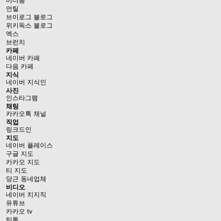
미디움
언틸
브이로그 블로그
위키독스 블로그
엑스
브런치
카페
네이버 카페
다음 카페
지식
네이버 지식인
사진
인스타그램
채팅
카카오톡 채널
직업
링크드인
지도
네이버 플레이스
구글 지도
카카오 지도
티 지도
당근 동네업체
비디오
네이버 치지직
유튜브
카카오 tv
틱톡