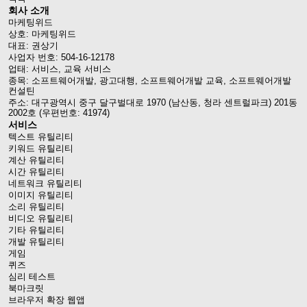
회사 소개
마케팅위드
상호: 마케팅위드
대표: 권상기
사업자 번호: 504-16-12178
업태: 서비스, 교육 서비스
종목: 소프트웨어개발, 광고대행, 소프트웨어개발 교육, 소프트웨어개발
컨설틴
주소: 대구광역시 중구 달구벌대로 1970 (남산동, 청라 센트럴파크) 201동
2002호 (우편번호: 41974)
서비스
텍스트 유틸리티
키워드 유틸리티
계산 유틸리티
시간 유틸리티
네트워크 유틸리티
이미지 유틸리티
소리 유틸리티
비디오 유틸리티
기타 유틸리티
개발 유틸리티
게임
퀴즈
심리 테스트
북마크릿
브라우저 확장 웹앱