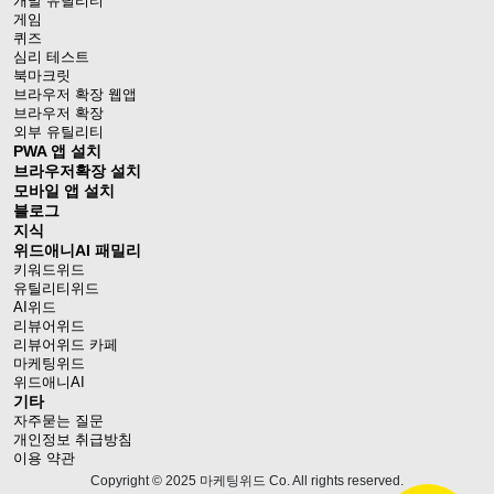
개발 유틸리티
게임
퀴즈
심리 테스트
북마크릿
브라우저 확장 웹앱
브라우저 확장
외부 유틸리티
PWA 앱 설치
브라우저확장 설치
모바일 앱 설치
블로그
지식
위드애니AI 패밀리
키워드위드
유틸리티위드
AI위드
리뷰어위드
리뷰어위드 카페
마케팅위드
위드애니AI
기타
자주묻는 질문
개인정보 취급방침
이용 약관
Copyright © 2025 마케팅위드 Co. All rights reserved.