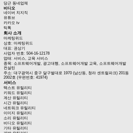
당근 동네업체
비디오
네이버 치지직
유튜브
카카오 tv
틱톡
회사 소개
마케팅위드
상호: 마케팅위드
대표: 권상기
사업자 번호: 504-16-12178
업태: 서비스, 교육 서비스
종목: 소프트웨어개발, 광고대행, 소프트웨어개발 교육, 소프트웨어개발
컨설틴
주소: 대구광역시 중구 달구벌대로 1970 (남산동, 청라 센트럴파크) 201동
2002호 (우편번호: 41974)
서비스
텍스트 유틸리티
키워드 유틸리티
계산 유틸리티
시간 유틸리티
네트워크 유틸리티
이미지 유틸리티
소리 유틸리티
비디오 유틸리티
기타 유틸리티