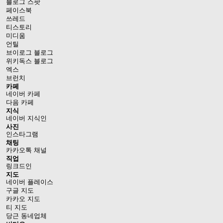
블로그 스팟
페이스북
쓰레드
티스토리
미디움
언틸
브이로그 블로그
위키독스 블로그
엑스
브런치
카페
네이버 카페
다음 카페
지식
네이버 지식인
사진
인스타그램
채팅
카카오톡 채널
직업
링크드인
지도
네이버 플레이스
구글 지도
카카오 지도
티 지도
당근 동네업체