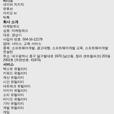
비디오
네이버 치지직
유튜브
카카오 tv
틱톡
회사 소개
마케팅위드
상호: 마케팅위드
대표: 권상기
사업자 번호: 504-16-12178
업태: 서비스, 교육 서비스
종목: 소프트웨어개발, 광고대행, 소프트웨어개발 교육, 소프트웨어개발
컨설틴
주소: 대구광역시 중구 달구벌대로 1970 (남산동, 청라 센트럴파크) 201동
2002호 (우편번호: 41974)
서비스
텍스트 유틸리티
키워드 유틸리티
계산 유틸리티
시간 유틸리티
네트워크 유틸리티
이미지 유틸리티
소리 유틸리티
비디오 유틸리티
기타 유틸리티
개발 유틸리티
게임