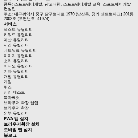
종목: 소프트웨어개발, 광고대행, 소프트웨어개발 교육, 소프트웨어개발
컨설틴
주소: 대구광역시 중구 달구벌대로 1970 (남산동, 청라 센트럴파크) 201동
2002호 (우편번호: 41974)
서비스
텍스트 유틸리티
키워드 유틸리티
계산 유틸리티
시간 유틸리티
네트워크 유틸리티
이미지 유틸리티
소리 유틸리티
비디오 유틸리티
기타 유틸리티
개발 유틸리티
게임
퀴즈
심리 테스트
북마크릿
브라우저 확장 웹앱
브라우저 확장
외부 유틸리티
PWA 앱 설치
브라우저확장 설치
모바일 앱 설치
블로그