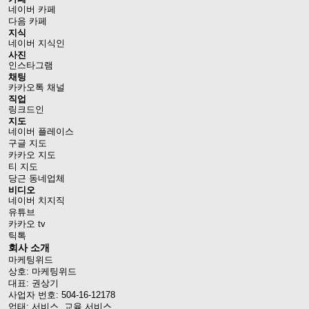
네이버 카페
다음 카페
지식
네이버 지식인
사진
인스타그램
채팅
카카오톡 채널
직업
링크드인
지도
네이버 플레이스
구글 지도
카카오 지도
티 지도
당근 동네업체
비디오
네이버 치지직
유튜브
카카오 tv
틱톡
회사 소개
마케팅위드
상호: 마케팅위드
대표: 권상기
사업자 번호: 504-16-12178
업태: 서비스, 교육 서비스