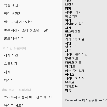
엑스
브런치
학점 계산기
카페
네이버 카페
학점 변환기
다음 카페
지식
할인 가격 계산기**
네이버 지식인
사진
BMI 계산기 소아 청소년 버전*
인스타그램
채팅
BMI 계산기**
카카오톡 채널
직업
링크드인
⏰ 시간 유틸리티
지도
네이버 플레이스
세계 시간
구글 지도
카카오 지도
스톱워치
티 지도
당근 동네업체
시계
비디오
네이버 치지직
타이머
유튜브
카카오 tv
🌐 네트워크 유틸리티
틱톡
브라우저 사용자 에이전트 체크기
Powered by
마케팅위드
— 마
아이피 체크기