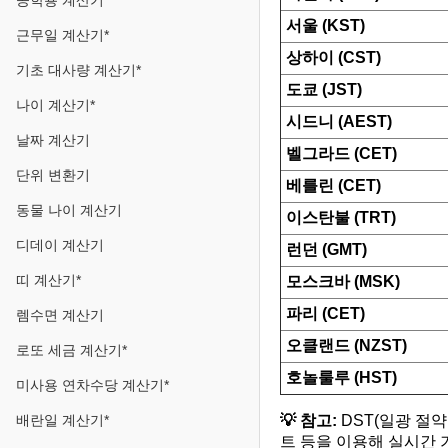
공학용 계산기
서울 (KST)
근무일 계산기*
상하이 (CST)
기초 대사량 계산기*
도쿄 (JST)
나이 계산기*
시드니 (AEST)
날짜 계산기
벨그라드 (CET)
단위 변환기
베를린 (CET)
동물 나이 계산기
이스탄불 (TRT)
디데이 계산기
런던 (GMT)
띠 계산기*
모스크바 (MSK)
파리 (CET)
렘수면 계산기
오클랜드 (NZST)
로또 세금 계산기*
호놀룰루 (HST)
미사용 연차수당 계산기*
💡 참고:
DST(일광 절
배란일 계산기*
트 등을 이용해 실시간 