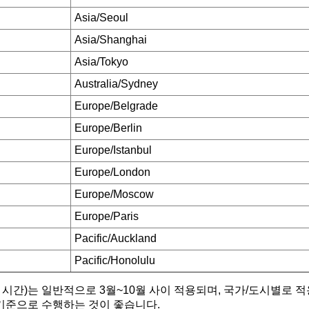
Asia/Seoul
Asia/Shanghai
Asia/Tokyo
Australia/Sydney
Europe/Belgrade
Europe/Berlin
Europe/Istanbul
Europe/London
Europe/Moscow
Europe/Paris
Pacific/Auckland
Pacific/Honolulu
약 시간)는 일반적으로 3월~10월 사이 적용되며, 국가/도시별로 
기준으로 수행하는 것이 좋습니다.