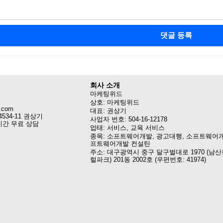
댓글 등록
회사 소개
마케팅위드
상호: 마케팅위드
.com
대표: 권상기
4534-11 권상기
사업자 번호: 504-16-12178
시간 무료 상담
업태: 서비스, 교육 서비스
종목: 소프트웨어개발, 광고대행, 소프트웨어개
프트웨어개발 컨설틴
주소: 대구광역시 중구 달구벌대로 1970 (남산
럴파크) 201동 2002호 (우편번호: 41974)