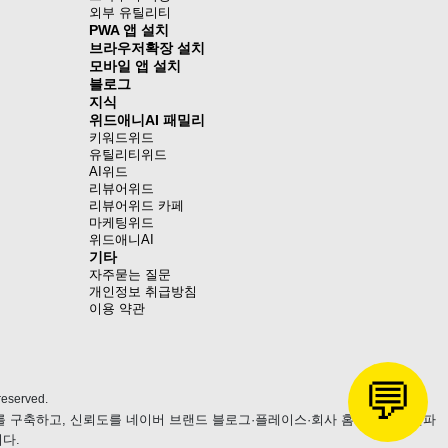
외부 유틸리티
PWA 앱 설치
브라우저확장 설치
모바일 앱 설치
블로그
지식
위드애니AI 패밀리
키워드위드
유틸리티위드
AI위드
리뷰어위드
리뷰어위드 카페
마케팅위드
위드애니AI
기타
자주묻는 질문
개인정보 취급방침
이용 약관
💬
eserved.
츠를 구축하고, 신뢰도를 네이버 브랜드 블로그·플레이스·회사 홈페이지로 전파
다.