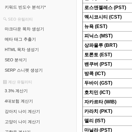
키워드 빈도수 분석기*
로스앤젤레스 (PST)
멕시코시티 (CST)
🔍 SEO 유틸리티
뉴욕 (EST)
마크다운 목차 생성기
피닉스 (MST)
메타 태그 추출기
상파울루 (BRT)
HTML 목차 생성기
토론토 (EST)
SEO 분석기
밴쿠버 (PST)
SERP 스니펫 생성기
방콕 (ICT)
🧮 계산 유틸리티
두바이 (GST)
3.3% 계산기
호치민 (ICT)
4대보험 계산기
자카르타 (WIB)
카라치 (PKT)
강아지 나이 계산기
델리 (IST)
고양이 나이 계산기
마닐라 (PST)