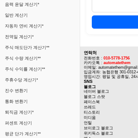
음력 윤달 계산기*
일반 계산기
자동차 연비 계산기*
전역일 계산기*
주식 매도단가 계산기**
연락처
주식 수량 계산기**
전화번호 :
010-5778-1756
카카오톡 :
automatethem
이메일: automatethem@gmail
주식 수익률 계산기**
입금계좌: 농협은행 301-0312-
영업시간: 평일 및 공휴일, 24
주휴수당 계산기*
SNS
블로그
진수 변환기
네이버 블로그
블로그 스팟
통화 변환기
페이스북
쓰레드
퇴직금 계산기*
티스토리
미디움
퍼센트 계산기
언틸
브이로그 블로그
위키독스 블로그
평균 단가 계산기**