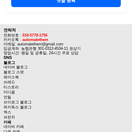
댓글 등록
연락처
전화번호 :
010-5778-1756
카카오톡 :
automatethem
이메일: automatethem@gmail.com
입금계좌: 농협은행 301-0312-4534-11 권상기
영업시간: 평일 및 공휴일, 24시간 무료 상담
SNS
블로그
네이버 블로그
블로그 스팟
페이스북
쓰레드
티스토리
미디움
언틸
브이로그 블로그
위키독스 블로그
엑스
브런치
카페
네이버 카페
다음 카페