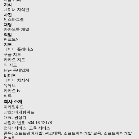
지식
네이버 지식인
사진
인스타그램
채팅
카카오톡 채널
직업
링크드인
지도
네이버 플레이스
구글 지도
카카오 지도
티 지도
당근 동네업체
비디오
네이버 치지직
유튜브
카카오 tv
틱톡
회사 소개
마케팅위드
상호: 마케팅위드
대표: 권상기
사업자 번호: 504-16-12178
업태: 서비스, 교육 서비스
종목: 소프트웨어개발, 광고대행, 소프트웨어개발 교육, 소프트웨어개발
컨설틴