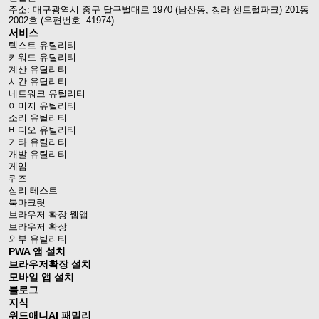
주소: 대구광역시 중구 달구벌대로 1970 (남산동, 청라 센트럴파크) 201동
2002호 (우편번호: 41974)
서비스
텍스트 유틸리티
키워드 유틸리티
계산 유틸리티
시간 유틸리티
네트워크 유틸리티
이미지 유틸리티
소리 유틸리티
비디오 유틸리티
기타 유틸리티
개발 유틸리티
게임
퀴즈
심리 테스트
북마크릿
브라우저 확장 웹앱
브라우저 확장
외부 유틸리티
PWA 앱 설치
브라우저확장 설치
모바일 앱 설치
블로그
지식
위드애니AI 패밀리