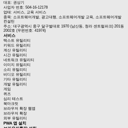
대표: 권상기
사업자 번호: 504-16-12178
업태: 서비스, 교육 서비스
종목: 소프트웨어개발, 광고대행, 소프트웨어개발 교육, 소프트웨어개발
컨설틴
주소: 대구광역시 중구 달구벌대로 1970 (남산동, 청라 센트럴파크) 201동
2002호 (우편번호: 41974)
서비스
텍스트 유틸리티
키워드 유틸리티
계산 유틸리티
시간 유틸리티
네트워크 유틸리티
이미지 유틸리티
소리 유틸리티
비디오 유틸리티
기타 유틸리티
개발 유틸리티
게임
퀴즈
심리 테스트
북마크릿
브라우저 확장 웹앱
브라우저 확장
외부 유틸리티
PWA 앱 설치