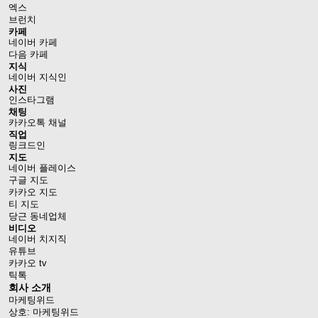
엑스
브런치
카페
네이버 카페
다음 카페
지식
네이버 지식인
사진
인스타그램
채팅
카카오톡 채널
직업
링크드인
지도
네이버 플레이스
구글 지도
카카오 지도
티 지도
당근 동네업체
비디오
네이버 치지직
유튜브
카카오 tv
틱톡
회사 소개
마케팅위드
상호: 마케팅위드