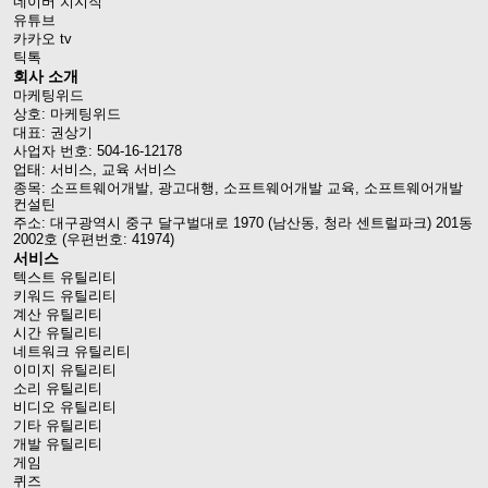
네이버 치지직
유튜브
카카오 tv
틱톡
회사 소개
마케팅위드
상호: 마케팅위드
대표: 권상기
사업자 번호: 504-16-12178
업태: 서비스, 교육 서비스
종목: 소프트웨어개발, 광고대행, 소프트웨어개발 교육, 소프트웨어개발
컨설틴
주소: 대구광역시 중구 달구벌대로 1970 (남산동, 청라 센트럴파크) 201동
2002호 (우편번호: 41974)
서비스
텍스트 유틸리티
키워드 유틸리티
계산 유틸리티
시간 유틸리티
네트워크 유틸리티
이미지 유틸리티
소리 유틸리티
비디오 유틸리티
기타 유틸리티
개발 유틸리티
게임
퀴즈