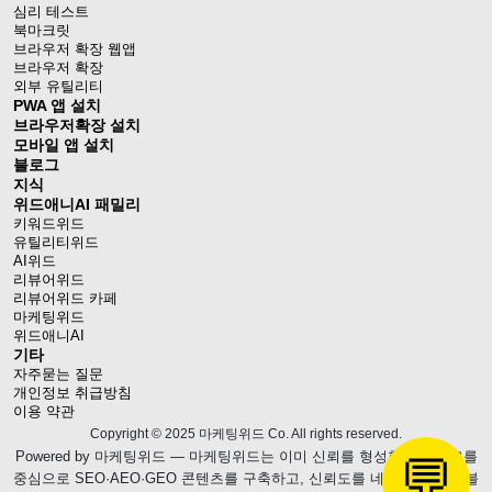
심리 테스트
북마크릿
브라우저 확장 웹앱
브라우저 확장
외부 유틸리티
PWA 앱 설치
브라우저확장 설치
모바일 앱 설치
블로그
지식
위드애니AI 패밀리
키워드위드
유틸리티위드
AI위드
리뷰어위드
리뷰어위드 카페
마케팅위드
위드애니AI
기타
자주묻는 질문
개인정보 취급방침
이용 약관
Copyright © 2025 마케팅위드 Co. All rights reserved.
Powered by
마케팅위드
— 마케팅위드는 이미 신뢰를 형성한 웹블로그를
💬
중심으로 SEO·AEO·GEO 콘텐츠를 구축하고, 신뢰도를 네이버 브랜드 블