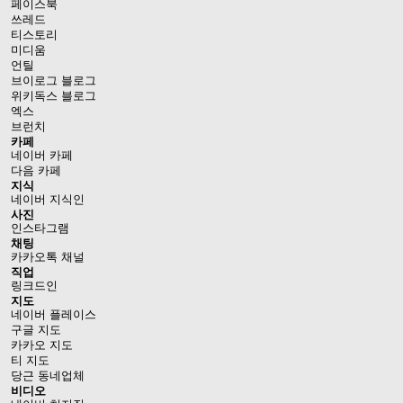
페이스북
쓰레드
티스토리
미디움
언틸
브이로그 블로그
위키독스 블로그
엑스
브런치
카페
네이버 카페
다음 카페
지식
네이버 지식인
사진
인스타그램
채팅
카카오톡 채널
직업
링크드인
지도
네이버 플레이스
구글 지도
카카오 지도
티 지도
당근 동네업체
비디오