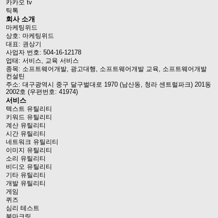
카카오 tv
틱톡
회사 소개
마케팅위드
상호: 마케팅위드
대표: 권상기
사업자 번호: 504-16-12178
업태: 서비스, 교육 서비스
종목: 소프트웨어개발, 광고대행, 소프트웨어개발 교육, 소프트웨어개발
컨설틴
주소: 대구광역시 중구 달구벌대로 1970 (남산동, 청라 센트럴파크) 201동
2002호 (우편번호: 41974)
서비스
텍스트 유틸리티
키워드 유틸리티
계산 유틸리티
시간 유틸리티
네트워크 유틸리티
이미지 유틸리티
소리 유틸리티
비디오 유틸리티
기타 유틸리티
개발 유틸리티
게임
퀴즈
심리 테스트
북마크릿