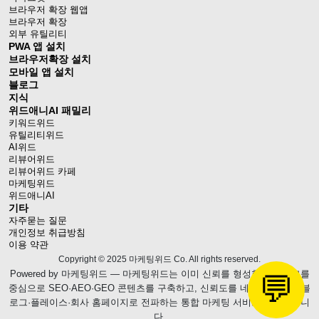
브라우저 확장 웹앱
브라우저 확장
외부 유틸리티
PWA 앱 설치
브라우저확장 설치
모바일 앱 설치
블로그
지식
위드애니AI 패밀리
키워드위드
유틸리티위드
AI위드
리뷰어위드
리뷰어위드 카페
마케팅위드
위드애니AI
기타
자주묻는 질문
개인정보 취급방침
이용 약관
Copyright © 2025 마케팅위드 Co. All rights reserved.
Powered by
마케팅위드
— 마케팅위드는 이미 신뢰를 형성한 웹블로그를
💬
중심으로 SEO·AEO·GEO 콘텐츠를 구축하고, 신뢰도를 네이버 브랜드 블
로그·플레이스·회사 홈페이지로 전파하는 통합 마케팅 서비스를 제공합니
다.