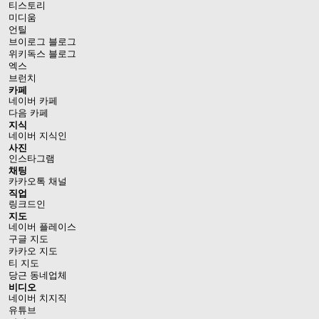
티스토리
미디움
언틸
브이로그 블로그
위키독스 블로그
엑스
브런치
카페
네이버 카페
다음 카페
지식
네이버 지식인
사진
인스타그램
채팅
카카오톡 채널
직업
링크드인
지도
네이버 플레이스
구글 지도
카카오 지도
티 지도
당근 동네업체
비디오
네이버 치지직
유튜브