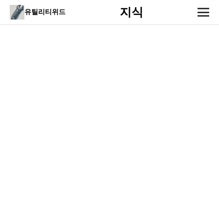
지식
유틸리티위드