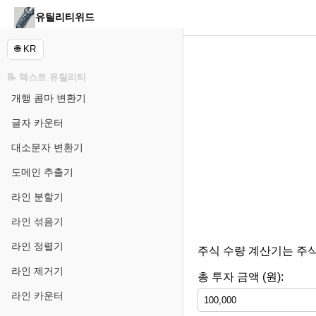
유틸리티위드
🌐 KR
📝 텍스트 유틸리티
개행 콤마 변환기
글자 카운터
대소문자 변환기
도메인 추출기
라인 분할기
라인 섞음기
라인 정렬기
주식 수량 계산기는 주식
라인 제거기
총 투자 금액 (원):
라인 카운터