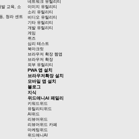
네트워크 유틸리티
발 교육, 소
이미지 유틸리티
소리 유틸리티
동, 청라 센트
비디오 유틸리티
기타 유틸리티
개발 유틸리티
게임
퀴즈
심리 테스트
북마크릿
브라우저 확장 웹앱
브라우저 확장
외부 유틸리티
PWA 앱 설치
브라우저확장 설치
모바일 앱 설치
블로그
지식
위드애니AI 패밀리
키워드위드
유틸리티위드
AI위드
리뷰어위드
리뷰어위드 카페
마케팅위드
위드애니AI