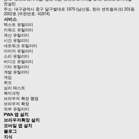
컨설틴
주소: 대구광역시 중구 달구벌대로 1970 (남산동, 청라 센트럴파크) 201동
2002호 (우편번호: 41974)
서비스
텍스트 유틸리티
키워드 유틸리티
계산 유틸리티
시간 유틸리티
네트워크 유틸리티
이미지 유틸리티
소리 유틸리티
비디오 유틸리티
기타 유틸리티
개발 유틸리티
게임
퀴즈
심리 테스트
북마크릿
브라우저 확장 웹앱
브라우저 확장
외부 유틸리티
PWA 앱 설치
브라우저확장 설치
모바일 앱 설치
블로그
지식