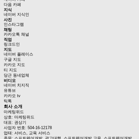
다음 카페
지식
네이버 지식인
사진
인스타그램
채팅
카카오톡 채널
직업
링크드인
지도
네이버 플레이스
구글 지도
카카오 지도
티 지도
당근 동네업체
비디오
네이버 치지직
유튜브
카카오 tv
틱톡
회사 소개
마케팅위드
상호: 마케팅위드
대표: 권상기
사업자 번호: 504-16-12178
업태: 서비스, 교육 서비스
종목: 소프트웨어개발, 광고대행, 소프트웨어개발 교육, 소프트웨어개발