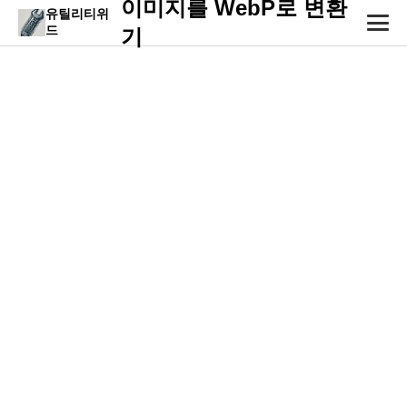
이미지를 WebP로 변환
유틸리티위
드
기