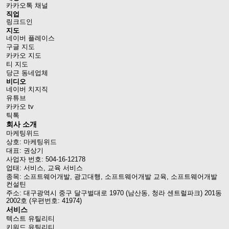
카카오톡 채널
직업
링크드인
지도
네이버 플레이스
구글 지도
카카오 지도
티 지도
당근 동네업체
비디오
네이버 치지직
유튜브
카카오 tv
틱톡
회사 소개
마케팅위드
상호: 마케팅위드
대표: 권상기
사업자 번호: 504-16-12178
업태: 서비스, 교육 서비스
종목: 소프트웨어개발, 광고대행, 소프트웨어개발 교육, 소프트웨어개발
컨설틴
주소: 대구광역시 중구 달구벌대로 1970 (남산동, 청라 센트럴파크) 201동
2002호 (우편번호: 41974)
서비스
텍스트 유틸리티
키워드 유틸리티