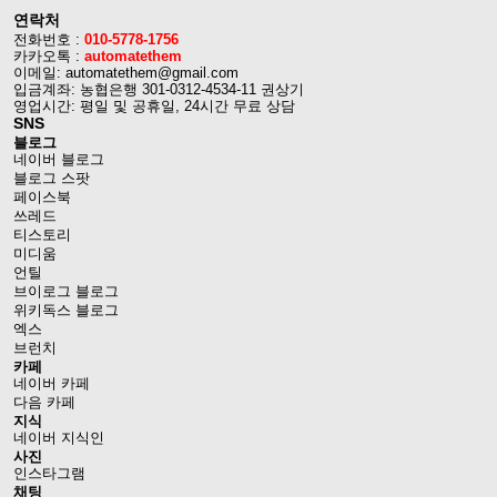
연락처
전화번호 :
010-5778-1756
카카오톡 :
automatethem
이메일: automatethem@gmail.com
입금계좌: 농협은행 301-0312-4534-11 권상기
영업시간: 평일 및 공휴일, 24시간 무료 상담
SNS
블로그
네이버 블로그
블로그 스팟
페이스북
쓰레드
티스토리
미디움
언틸
브이로그 블로그
위키독스 블로그
엑스
브런치
카페
네이버 카페
다음 카페
지식
네이버 지식인
사진
인스타그램
채팅