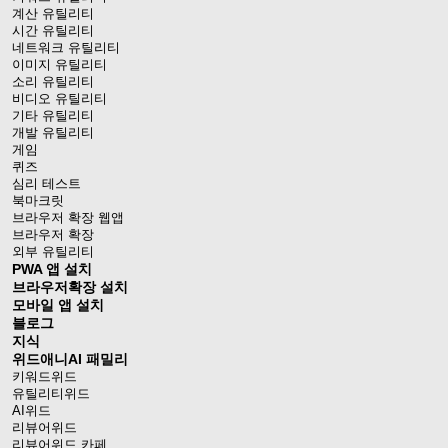
계산 유틸리티
시간 유틸리티
네트워크 유틸리티
이미지 유틸리티
소리 유틸리티
비디오 유틸리티
기타 유틸리티
개발 유틸리티
게임
퀴즈
심리 테스트
북마크릿
브라우저 확장 웹앱
브라우저 확장
외부 유틸리티
PWA 앱 설치
브라우저확장 설치
모바일 앱 설치
블로그
지식
위드애니AI 패밀리
키워드위드
유틸리티위드
AI위드
리뷰어위드
리뷰어위드 카페