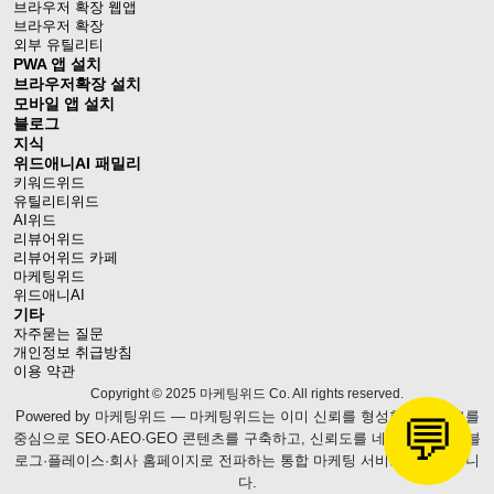
브라우저 확장 웹앱
브라우저 확장
외부 유틸리티
PWA 앱 설치
브라우저확장 설치
모바일 앱 설치
블로그
지식
위드애니AI 패밀리
키워드위드
유틸리티위드
AI위드
리뷰어위드
리뷰어위드 카페
마케팅위드
위드애니AI
기타
자주묻는 질문
개인정보 취급방침
이용 약관
Copyright © 2025 마케팅위드 Co. All rights reserved.
Powered by
마케팅위드
— 마케팅위드는 이미 신뢰를 형성한 웹블로그를
💬
중심으로 SEO·AEO·GEO 콘텐츠를 구축하고, 신뢰도를 네이버 브랜드 블
로그·플레이스·회사 홈페이지로 전파하는 통합 마케팅 서비스를 제공합니
다.