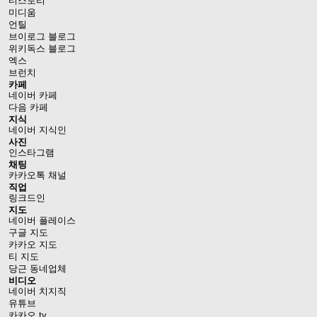
티스토리
미디움
언틸
브이로그 블로그
위키독스 블로그
엑스
브런치
카페
네이버 카페
다음 카페
지식
네이버 지식인
사진
인스타그램
채팅
카카오톡 채널
직업
링크드인
지도
네이버 플레이스
구글 지도
카카오 지도
티 지도
당근 동네업체
비디오
네이버 치지직
유튜브
카카오 tv