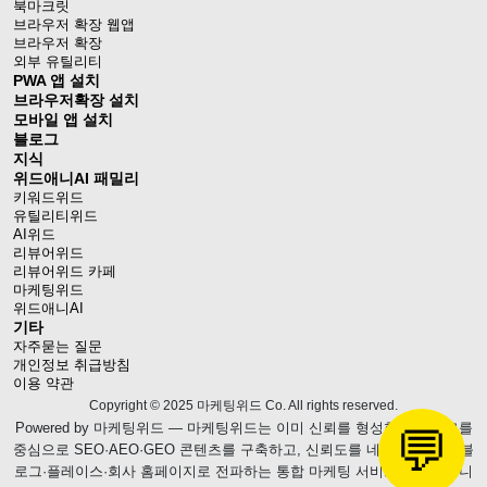
북마크릿
브라우저 확장 웹앱
브라우저 확장
외부 유틸리티
PWA 앱 설치
브라우저확장 설치
모바일 앱 설치
블로그
지식
위드애니AI 패밀리
키워드위드
유틸리티위드
AI위드
리뷰어위드
리뷰어위드 카페
마케팅위드
위드애니AI
기타
자주묻는 질문
개인정보 취급방침
이용 약관
Copyright © 2025 마케팅위드 Co. All rights reserved.
Powered by
마케팅위드
— 마케팅위드는 이미 신뢰를 형성한 웹블로그를
💬
중심으로 SEO·AEO·GEO 콘텐츠를 구축하고, 신뢰도를 네이버 브랜드 블
로그·플레이스·회사 홈페이지로 전파하는 통합 마케팅 서비스를 제공합니