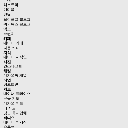
티스토리
미디움
언틸
브이로그 블로그
위키독스 블로그
엑스
브런치
카페
네이버 카페
다음 카페
지식
네이버 지식인
사진
인스타그램
채팅
카카오톡 채널
직업
링크드인
지도
네이버 플레이스
구글 지도
카카오 지도
티 지도
당근 동네업체
비디오
네이버 치지직
유튜브