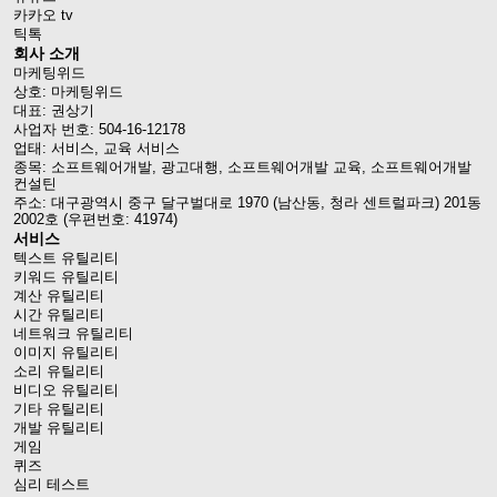
카카오 tv
틱톡
회사 소개
마케팅위드
상호: 마케팅위드
대표: 권상기
사업자 번호: 504-16-12178
업태: 서비스, 교육 서비스
종목: 소프트웨어개발, 광고대행, 소프트웨어개발 교육, 소프트웨어개발
컨설틴
주소: 대구광역시 중구 달구벌대로 1970 (남산동, 청라 센트럴파크) 201동
2002호 (우편번호: 41974)
서비스
텍스트 유틸리티
키워드 유틸리티
계산 유틸리티
시간 유틸리티
네트워크 유틸리티
이미지 유틸리티
소리 유틸리티
비디오 유틸리티
기타 유틸리티
개발 유틸리티
게임
퀴즈
심리 테스트