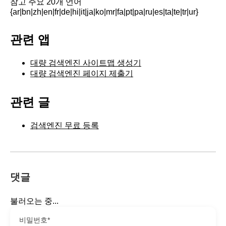
참고 주요 20개 언어
{ar|bn|zh|en|fr|de|hi|it|ja|ko|mr|fa|pt|pa|ru|es|ta|te|tr|ur}
관련 앱
대량 검색엔진 사이트맵 생성기
대량 검색엔진 페이지 제출기
관련 글
검색엔진 무료 등록
댓글
불러오는 중...
비밀번호*