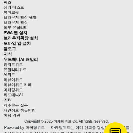
퀴즈
심리 테스트
북마크릿
브라우저 확장 웹앱
브라우저 확장
외부 유틸리티
PWA 앱 설치
브라우저확장 설치
모바일 앱 설치
블로그
지식
위드애니AI 패밀리
키워드위드
유틸리티위드
AI위드
리뷰어위드
리뷰어위드 카페
마케팅위드
위드애니AI
기타
자주묻는 질문
개인정보 취급방침
이용 약관
Copyright © 2025 마케팅위드 Co. All rights reserved.
Powered by
마케팅위드
— 마케팅위드는 이미 신뢰를 형성한 웹블로그를