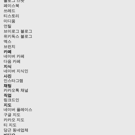
블로그 스팟
페이스북
쓰레드
티스토리
미디움
언틸
브이로그 블로그
위키독스 블로그
엑스
브런치
카페
네이버 카페
다음 카페
지식
네이버 지식인
사진
인스타그램
채팅
카카오톡 채널
직업
링크드인
지도
네이버 플레이스
구글 지도
카카오 지도
티 지도
당근 동네업체