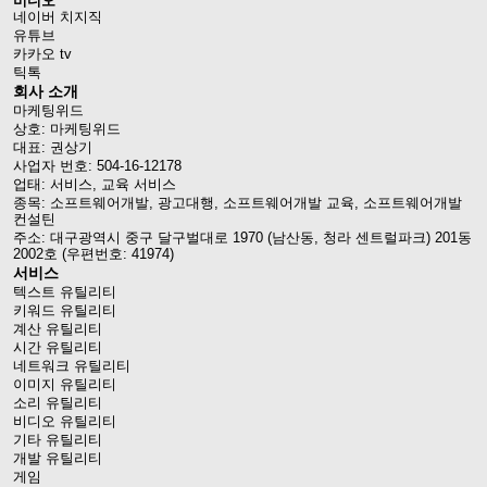
비디오
네이버 치지직
유튜브
카카오 tv
틱톡
회사 소개
마케팅위드
상호: 마케팅위드
대표: 권상기
사업자 번호: 504-16-12178
업태: 서비스, 교육 서비스
종목: 소프트웨어개발, 광고대행, 소프트웨어개발 교육, 소프트웨어개발
컨설틴
주소: 대구광역시 중구 달구벌대로 1970 (남산동, 청라 센트럴파크) 201동
2002호 (우편번호: 41974)
서비스
텍스트 유틸리티
키워드 유틸리티
계산 유틸리티
시간 유틸리티
네트워크 유틸리티
이미지 유틸리티
소리 유틸리티
비디오 유틸리티
기타 유틸리티
개발 유틸리티
게임