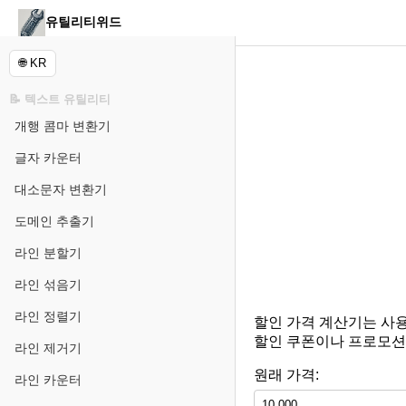
유틸리티위드
🌐 KR
📝 텍스트 유틸리티
개행 콤마 변환기
글자 카운터
대소문자 변환기
도메인 추출기
라인 분할기
라인 섞음기
라인 정렬기
할인 가격 계산기는 사
할인 쿠폰이나 프로모션
라인 제거기
원래 가격:
라인 카운터