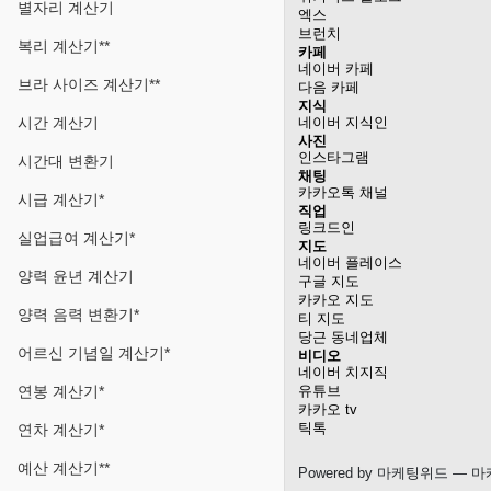
별자리 계산기
엑스
브런치
복리 계산기**
카페
네이버 카페
브라 사이즈 계산기**
다음 카페
지식
시간 계산기
네이버 지식인
사진
인스타그램
시간대 변환기
채팅
카카오톡 채널
시급 계산기*
직업
링크드인
실업급여 계산기*
지도
네이버 플레이스
양력 윤년 계산기
구글 지도
카카오 지도
양력 음력 변환기*
티 지도
당근 동네업체
어르신 기념일 계산기*
비디오
네이버 치지직
연봉 계산기*
유튜브
카카오 tv
틱톡
연차 계산기*
예산 계산기**
Powered by
마케팅위드
— 마