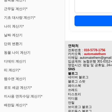
공학용 계산기
근무일 계산기*
기초 대사량 계산기*
나이 계산기*
날짜 계산기
단위 변환기
연락처
전화번호 :
010-5778-1756
동물 나이 계산기
카카오톡 :
automatethem
이메일: automatethem@gmail
디데이 계산기
입금계좌: 농협은행 301-0312-
영업시간: 평일 및 공휴일, 24
SNS
띠 계산기*
블로그
네이버 블로그
렘수면 계산기
블로그 스팟
페이스북
로또 세금 계산기*
쓰레드
티스토리
미사용 연차수당 계산기*
미디움
언틸
배란일 계산기*
브이로그 블로그
위키독스 블로그