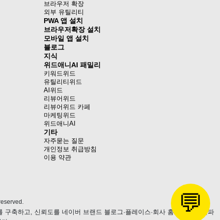
브라우저 확장
외부 유틸리티
PWA 앱 설치
브라우저확장 설치
모바일 앱 설치
블로그
지식
위드애니AI 패밀리
키워드위드
유틸리티위드
AI위드
리뷰어위드
리뷰어위드 카페
마케팅위드
위드애니AI
기타
자주묻는 질문
개인정보 취급방침
이용 약관
💬
eserved.
츠를 구축하고, 신뢰도를 네이버 브랜드 블로그·플레이스·회사 홈페이지로 전파