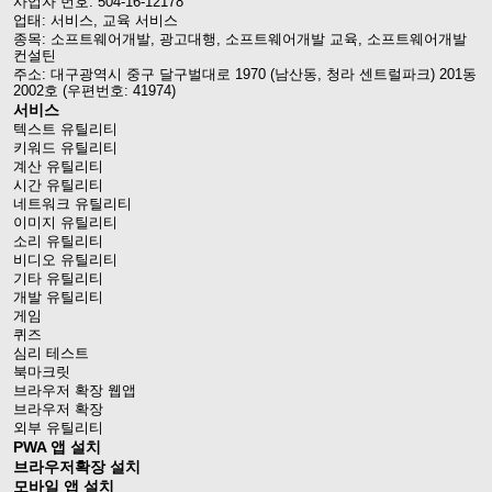
사업자 번호: 504-16-12178
업태: 서비스, 교육 서비스
종목: 소프트웨어개발, 광고대행, 소프트웨어개발 교육, 소프트웨어개발
컨설틴
주소: 대구광역시 중구 달구벌대로 1970 (남산동, 청라 센트럴파크) 201동
2002호 (우편번호: 41974)
서비스
텍스트 유틸리티
키워드 유틸리티
계산 유틸리티
시간 유틸리티
네트워크 유틸리티
이미지 유틸리티
소리 유틸리티
비디오 유틸리티
기타 유틸리티
개발 유틸리티
게임
퀴즈
심리 테스트
북마크릿
브라우저 확장 웹앱
브라우저 확장
외부 유틸리티
PWA 앱 설치
브라우저확장 설치
모바일 앱 설치