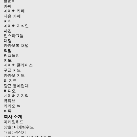
브런치
카페
네이버 카페
다음 카페
지식
네이버 지식인
사진
인스타그램
채팅
카카오톡 채널
직업
링크드인
지도
네이버 플레이스
구글 지도
카카오 지도
티 지도
당근 동네업체
비디오
네이버 치지직
유튜브
카카오 tv
틱톡
회사 소개
마케팅위드
상호: 마케팅위드
대표: 권상기