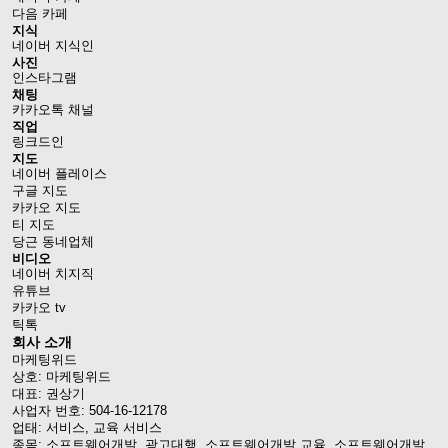
다음 카페
지식
네이버 지식인
사진
인스타그램
채팅
카카오톡 채널
직업
링크드인
지도
네이버 플레이스
구글 지도
카카오 지도
티 지도
당근 동네업체
비디오
네이버 치지직
유튜브
카카오 tv
틱톡
회사 소개
마케팅위드
상호: 마케팅위드
대표: 권상기
사업자 번호: 504-16-12178
업태: 서비스, 교육 서비스
종목: 소프트웨어개발, 광고대행, 소프트웨어개발 교육, 소프트웨어개발