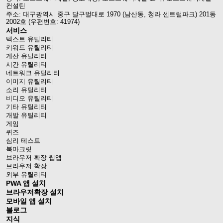
컨설틴
주소: 대구광역시 중구 달구벌대로 1970 (남산동, 청라 센트럴파크) 201동
2002호 (우편번호: 41974)
서비스
텍스트 유틸리티
키워드 유틸리티
계산 유틸리티
시간 유틸리티
네트워크 유틸리티
이미지 유틸리티
소리 유틸리티
비디오 유틸리티
기타 유틸리티
개발 유틸리티
게임
퀴즈
심리 테스트
북마크릿
브라우저 확장 웹앱
브라우저 확장
외부 유틸리티
PWA 앱 설치
브라우저확장 설치
모바일 앱 설치
블로그
지식