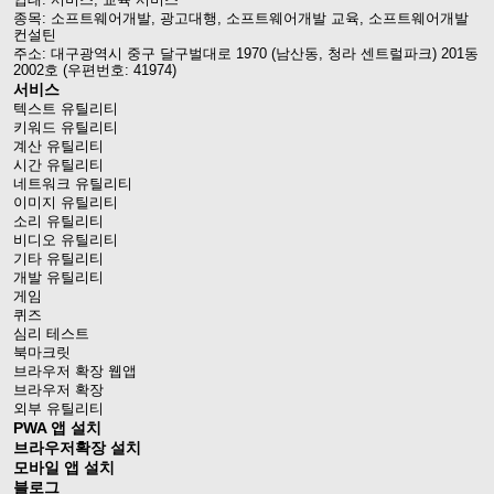
종목: 소프트웨어개발, 광고대행, 소프트웨어개발 교육, 소프트웨어개발
컨설틴
주소: 대구광역시 중구 달구벌대로 1970 (남산동, 청라 센트럴파크) 201동
2002호 (우편번호: 41974)
서비스
텍스트 유틸리티
키워드 유틸리티
계산 유틸리티
시간 유틸리티
네트워크 유틸리티
이미지 유틸리티
소리 유틸리티
비디오 유틸리티
기타 유틸리티
개발 유틸리티
게임
퀴즈
심리 테스트
북마크릿
브라우저 확장 웹앱
브라우저 확장
외부 유틸리티
PWA 앱 설치
브라우저확장 설치
모바일 앱 설치
블로그