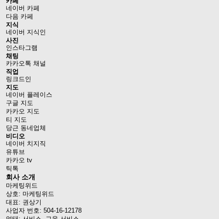
카페
네이버 카페
다음 카페
지식
네이버 지식인
사진
인스타그램
채팅
카카오톡 채널
직업
링크드인
지도
네이버 플레이스
구글 지도
카카오 지도
티 지도
당근 동네업체
비디오
네이버 치지직
유튜브
카카오 tv
틱톡
회사 소개
마케팅위드
상호: 마케팅위드
대표: 권상기
사업자 번호: 504-16-12178
업태: 서비스, 교육 서비스