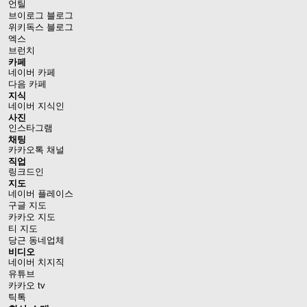
언틸
브이로그 블로그
위키독스 블로그
엑스
브런치
카페
네이버 카페
다음 카페
지식
네이버 지식인
사진
인스타그램
채팅
카카오톡 채널
직업
링크드인
지도
네이버 플레이스
구글 지도
카카오 지도
티 지도
당근 동네업체
비디오
네이버 치지직
유튜브
카카오 tv
틱톡