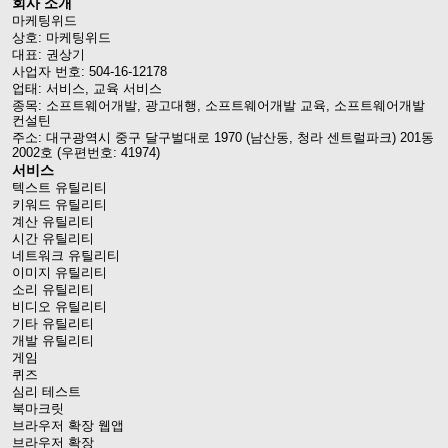
회사 소개
마케팅위드
상호: 마케팅위드
대표: 권상기
사업자 번호: 504-16-12178
업태: 서비스, 교육 서비스
종목: 소프트웨어개발, 광고대행, 소프트웨어개발 교육, 소프트웨어개발
컨설틴
주소: 대구광역시 중구 달구벌대로 1970 (남산동, 청라 센트럴파크) 201동
2002호 (우편번호: 41974)
서비스
텍스트 유틸리티
키워드 유틸리티
계산 유틸리티
시간 유틸리티
네트워크 유틸리티
이미지 유틸리티
소리 유틸리티
비디오 유틸리티
기타 유틸리티
개발 유틸리티
게임
퀴즈
심리 테스트
북마크릿
브라우저 확장 웹앱
브라우저 확장