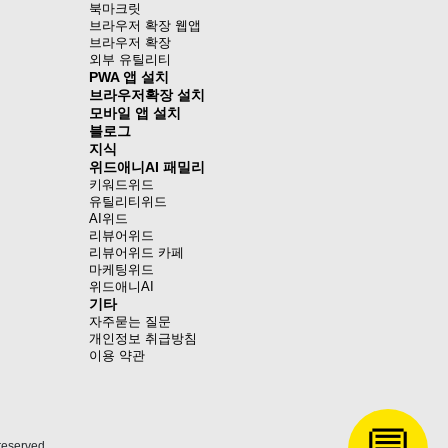
북마크릿
브라우저 확장 웹앱
브라우저 확장
외부 유틸리티
PWA 앱 설치
브라우저확장 설치
모바일 앱 설치
블로그
지식
위드애니AI 패밀리
키워드위드
유틸리티위드
AI위드
리뷰어위드
리뷰어위드 카페
마케팅위드
위드애니AI
기타
자주묻는 질문
개인정보 취급방침
이용 약관
eserved.