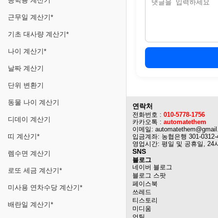
공학용 계산기
근무일 계산기*
기초 대사량 계산기*
나이 계산기*
날짜 계산기
단위 변환기
동물 나이 계산기
연락처
전화번호 :
010-5778-1756
디데이 계산기
카카오톡 :
automatethem
이메일: automatethem@gmail
띠 계산기*
입금계좌: 농협은행 301-0312-
영업시간: 평일 및 공휴일, 24
SNS
렘수면 계산기
블로그
네이버 블로그
로또 세금 계산기*
블로그 스팟
페이스북
미사용 연차수당 계산기*
쓰레드
티스토리
배란일 계산기*
미디움
언틸