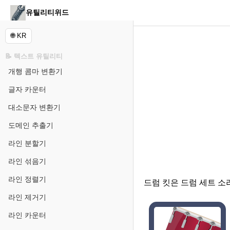
유틸리티위드
🌐 KR
📝 텍스트 유틸리티
개행 콤마 변환기
글자 카운터
대소문자 변환기
도메인 추출기
라인 분할기
라인 섞음기
라인 정렬기
드럼 킷은 드럼 세트 
라인 제거기
라인 카운터