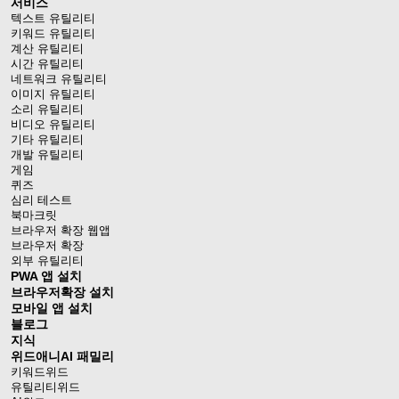
서비스
텍스트 유틸리티
키워드 유틸리티
계산 유틸리티
시간 유틸리티
네트워크 유틸리티
이미지 유틸리티
소리 유틸리티
비디오 유틸리티
기타 유틸리티
개발 유틸리티
게임
퀴즈
심리 테스트
북마크릿
브라우저 확장 웹앱
브라우저 확장
외부 유틸리티
PWA 앱 설치
브라우저확장 설치
모바일 앱 설치
블로그
지식
위드애니AI 패밀리
키워드위드
유틸리티위드