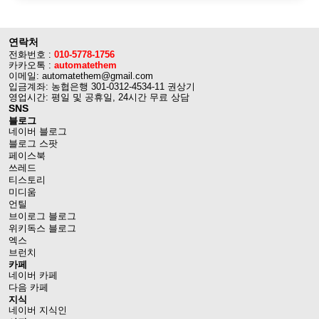
연락처
전화번호 :
010-5778-1756
카카오톡 :
automatethem
이메일: automatethem@gmail.com
입금계좌: 농협은행 301-0312-4534-11 권상기
영업시간: 평일 및 공휴일, 24시간 무료 상담
SNS
블로그
네이버 블로그
블로그 스팟
페이스북
쓰레드
티스토리
미디움
언틸
브이로그 블로그
위키독스 블로그
엑스
브런치
카페
네이버 카페
다음 카페
지식
네이버 지식인