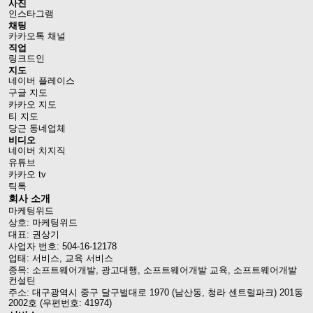
사진
인스타그램
채팅
카카오톡 채널
직업
링크드인
지도
네이버 플레이스
구글 지도
카카오 지도
티 지도
당근 동네업체
비디오
네이버 치지직
유튜브
카카오 tv
틱톡
회사 소개
마케팅위드
상호: 마케팅위드
대표: 권상기
사업자 번호: 504-16-12178
업태: 서비스, 교육 서비스
종목: 소프트웨어개발, 광고대행, 소프트웨어개발 교육, 소프트웨어개발
컨설틴
주소: 대구광역시 중구 달구벌대로 1970 (남산동, 청라 센트럴파크) 201동
2002호 (우편번호: 41974)