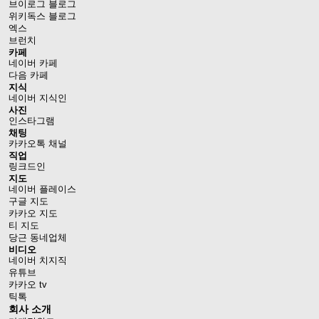
브이로그 블로그
위키독스 블로그
엑스
브런치
카페
네이버 카페
다음 카페
지식
네이버 지식인
사진
인스타그램
채팅
카카오톡 채널
직업
링크드인
지도
네이버 플레이스
구글 지도
카카오 지도
티 지도
당근 동네업체
비디오
네이버 치지직
유튜브
카카오 tv
틱톡
회사 소개