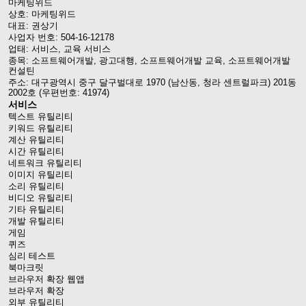
마케팅위드
상호: 마케팅위드
대표: 권상기
사업자 번호: 504-16-12178
업태: 서비스, 교육 서비스
종목: 소프트웨어개발, 광고대행, 소프트웨어개발 교육, 소프트웨어개발
컨설틴
주소: 대구광역시 중구 달구벌대로 1970 (남산동, 청라 센트럴파크) 201동
2002호 (우편번호: 41974)
서비스
텍스트 유틸리티
키워드 유틸리티
계산 유틸리티
시간 유틸리티
네트워크 유틸리티
이미지 유틸리티
소리 유틸리티
비디오 유틸리티
기타 유틸리티
개발 유틸리티
게임
퀴즈
심리 테스트
북마크릿
브라우저 확장 웹앱
브라우저 확장
외부 유틸리티