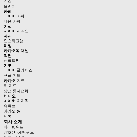
엑스
브런치
카페
네이버 카페
다음 카페
지식
네이버 지식인
사진
인스타그램
채팅
카카오톡 채널
직업
링크드인
지도
네이버 플레이스
구글 지도
카카오 지도
티 지도
당근 동네업체
비디오
네이버 치지직
유튜브
카카오 tv
틱톡
회사 소개
마케팅위드
상호: 마케팅위드