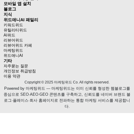
모바일 앱 설치
블로그
지식
위드애니AI 패밀리
키워드위드
유틸리티위드
AI위드
리뷰어위드
리뷰어위드 카페
마케팅위드
위드애니AI
기타
자주묻는 질문
개인정보 취급방침
이용 약관
Copyright © 2025 마케팅위드 Co. All rights reserved.
Powered by
마케팅위드
— 마케팅위드는 이미 신뢰를 형성한 웹블로그를
중심으로 SEO·AEO·GEO 콘텐츠를 구축하고, 신뢰도를 네이버 브랜드 블
로그·플레이스·회사 홈페이지로 전파하는 통합 마케팅 서비스를 제공합니
다.