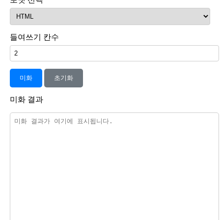
들여쓰기 칸수
미화
초기화
미화 결과