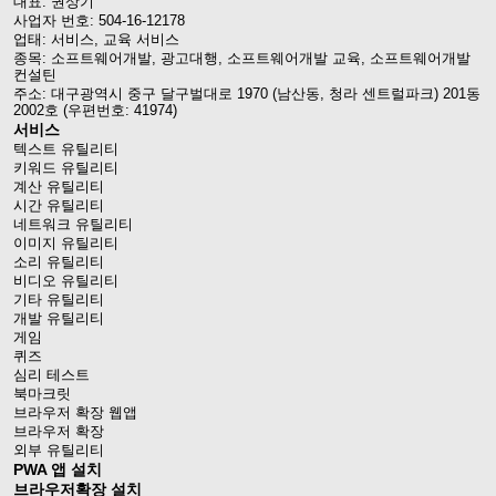
대표: 권상기
사업자 번호: 504-16-12178
업태: 서비스, 교육 서비스
종목: 소프트웨어개발, 광고대행, 소프트웨어개발 교육, 소프트웨어개발
컨설틴
주소: 대구광역시 중구 달구벌대로 1970 (남산동, 청라 센트럴파크) 201동
2002호 (우편번호: 41974)
서비스
텍스트 유틸리티
키워드 유틸리티
계산 유틸리티
시간 유틸리티
네트워크 유틸리티
이미지 유틸리티
소리 유틸리티
비디오 유틸리티
기타 유틸리티
개발 유틸리티
게임
퀴즈
심리 테스트
북마크릿
브라우저 확장 웹앱
브라우저 확장
외부 유틸리티
PWA 앱 설치
브라우저확장 설치