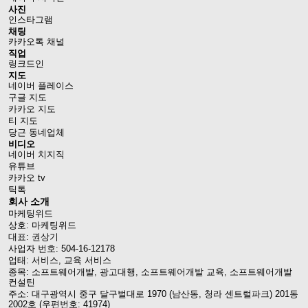
사진
인스타그램
채팅
카카오톡 채널
직업
링크드인
지도
네이버 플레이스
구글 지도
카카오 지도
티 지도
당근 동네업체
비디오
네이버 치지직
유튜브
카카오 tv
틱톡
회사 소개
마케팅위드
상호: 마케팅위드
대표: 권상기
사업자 번호: 504-16-12178
업태: 서비스, 교육 서비스
종목: 소프트웨어개발, 광고대행, 소프트웨어개발 교육, 소프트웨어개발
컨설틴
주소: 대구광역시 중구 달구벌대로 1970 (남산동, 청라 센트럴파크) 201동
2002호 (우편번호: 41974)