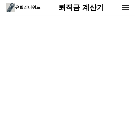
퇴직금 계산기
유틸리티위드