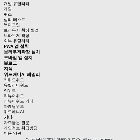
개발 유틸리티
게임
퀴즈
심리 테스트
북마크릿
브라우저 확장 웹앱
브라우저 확장
외부 유틸리티
PWA 앱 설치
브라우저확장 설치
모바일 앱 설치
블로그
지식
위드애니AI 패밀리
키워드위드
유틸리티위드
AI위드
리뷰어위드
리뷰어위드 카페
마케팅위드
위드애니AI
기타
자주묻는 질문
개인정보 취급방침
이용 약관
Copyright © 2025 마케팅위드 Co. All rights reserved.