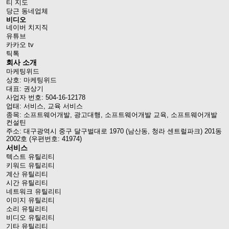
티 지도
당근 동네업체
비디오
네이버 치지직
유튜브
카카오 tv
틱톡
회사 소개
마케팅위드
상호: 마케팅위드
대표: 권상기
사업자 번호: 504-16-12178
업태: 서비스, 교육 서비스
종목: 소프트웨어개발, 광고대행, 소프트웨어개발 교육, 소프트웨어개발
컨설틴
주소: 대구광역시 중구 달구벌대로 1970 (남산동, 청라 센트럴파크) 201동
2002호 (우편번호: 41974)
서비스
텍스트 유틸리티
키워드 유틸리티
계산 유틸리티
시간 유틸리티
네트워크 유틸리티
이미지 유틸리티
소리 유틸리티
비디오 유틸리티
기타 유틸리티