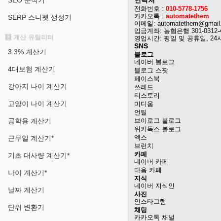
SEO 분석기
연락처
전화번호 :
010-5778-1756
카카오톡 :
automatethem
SERP 스니펫 생성기
이메일: automatethem@gmail
입금계좌: 농협은행 301-0312-
🧮 계산 유틸리티
영업시간: 평일 및 공휴일, 24
SNS
3.3% 계산기
블로그
네이버 블로그
4대보험 계산기
블로그 스팟
페이스북
강아지 나이 계산기
쓰레드
티스토리
고양이 나이 계산기
미디움
언틸
공학용 계산기
브이로그 블로그
위키독스 블로그
엑스
근무일 계산기*
브런치
카페
기초 대사량 계산기*
네이버 카페
다음 카페
나이 계산기*
지식
네이버 지식인
날짜 계산기
사진
인스타그램
단위 변환기
채팅
카카오톡 채널