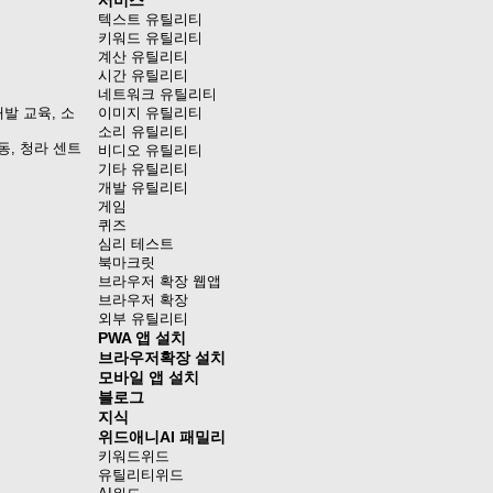
서비스
텍스트 유틸리티
키워드 유틸리티
계산 유틸리티
시간 유틸리티
네트워크 유틸리티
발 교육, 소
이미지 유틸리티
소리 유틸리티
동, 청라 센트
비디오 유틸리티
기타 유틸리티
개발 유틸리티
게임
퀴즈
심리 테스트
북마크릿
브라우저 확장 웹앱
브라우저 확장
외부 유틸리티
PWA 앱 설치
브라우저확장 설치
모바일 앱 설치
블로그
지식
위드애니AI 패밀리
키워드위드
유틸리티위드