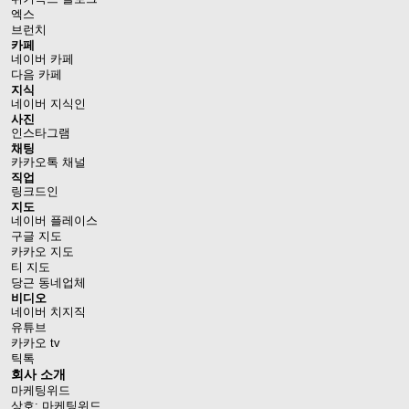
엑스
브런치
카페
네이버 카페
다음 카페
지식
네이버 지식인
사진
인스타그램
채팅
카카오톡 채널
직업
링크드인
지도
네이버 플레이스
구글 지도
카카오 지도
티 지도
당근 동네업체
비디오
네이버 치지직
유튜브
카카오 tv
틱톡
회사 소개
마케팅위드
상호: 마케팅위드