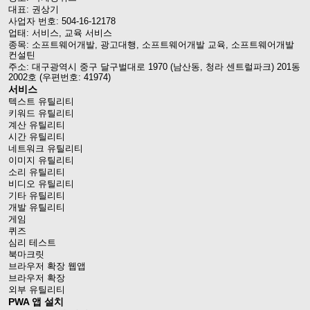
대표: 권상기
사업자 번호: 504-16-12178
업태: 서비스, 교육 서비스
종목: 소프트웨어개발, 광고대행, 소프트웨어개발 교육, 소프트웨어개발
컨설틴
주소: 대구광역시 중구 달구벌대로 1970 (남산동, 청라 센트럴파크) 201동
2002호 (우편번호: 41974)
서비스
텍스트 유틸리티
키워드 유틸리티
계산 유틸리티
시간 유틸리티
네트워크 유틸리티
이미지 유틸리티
소리 유틸리티
비디오 유틸리티
기타 유틸리티
개발 유틸리티
게임
퀴즈
심리 테스트
북마크릿
브라우저 확장 웹앱
브라우저 확장
외부 유틸리티
PWA 앱 설치