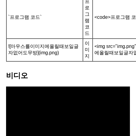
프
로
그
`프로그램 코드`
<code>프로그램 코드
램
코
드
이
![마우스를이미지에올릴때보일글
<img src="img.
미
자없어도무방](img.png)
에올릴때보일글자없
지
비디오