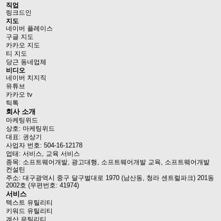
직업
링크드인
지도
네이버 플레이스
구글 지도
카카오 지도
티 지도
당근 동네업체
비디오
네이버 치지직
유튜브
카카오 tv
틱톡
회사 소개
마케팅위드
상호: 마케팅위드
대표: 권상기
사업자 번호: 504-16-12178
업태: 서비스, 교육 서비스
종목: 소프트웨어개발, 광고대행, 소프트웨어개발 교육, 소프트웨어개발
컨설틴
주소: 대구광역시 중구 달구벌대로 1970 (남산동, 청라 센트럴파크) 201동
2002호 (우편번호: 41974)
서비스
텍스트 유틸리티
키워드 유틸리티
계산 유틸리티