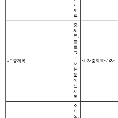
서
제
목
중
제
목,
블
로
그
에
## 중제목
<h2>중제목</h2>
서
본
문
섹
션
제
목
소
제
목,