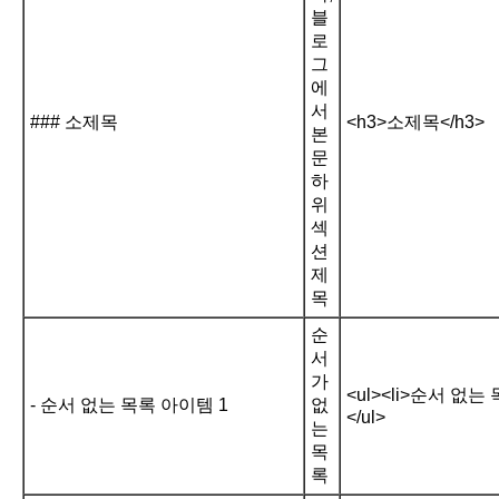
블
로
그
에
서
### 소제목
<h3>소제목</h3>
본
문
하
위
섹
션
제
목
순
서
가
<ul><li>순서 없는 
- 순서 없는 목록 아이템 1
없
</ul>
는
목
록