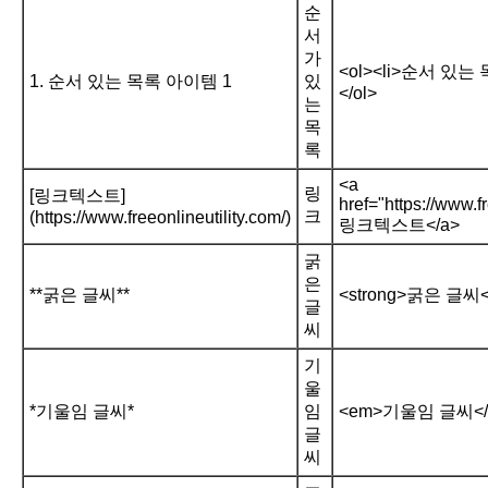
순
서
가
<ol><li>순서 있는 
1. 순서 있는 목록 아이템 1
있
</ol>
는
목
록
<a
링
[링크텍스트]
href="https://www.fr
크
(https://www.freeonlineutility.com/)
링크텍스트</a>
굵
은
**굵은 글씨**
<strong>굵은 글씨</
글
씨
기
울
*기울임 글씨*
임
<em>기울임 글씨</
글
씨