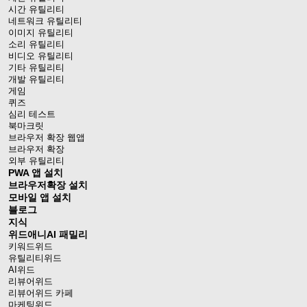
시간 유틸리티
네트워크 유틸리티
이미지 유틸리티
소리 유틸리티
비디오 유틸리티
기타 유틸리티
개발 유틸리티
게임
퀴즈
심리 테스트
북마크릿
브라우저 확장 웹앱
브라우저 확장
외부 유틸리티
PWA 앱 설치
브라우저확장 설치
모바일 앱 설치
블로그
지식
위드애니AI 패밀리
키워드위드
유틸리티위드
AI위드
리뷰어위드
리뷰어위드 카페
마케팅위드