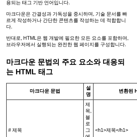
용되는 태그 기반 언어입니다.
마크다운은 간결성과 가독성을 중시하며, 기술 문서를 빠
르게 작성하거나 간단한 콘텐츠를 작성하는 데 적합합니
다.
반대로, HTML은 웹 개발에 필요한 모든 요소를 포함하며,
브라우저에서 실행되는 완전한 웹 페이지를 구성합니다.
마크다운 문법의 주요 요소와 대응되
는 HTML 태그
설
마크다운 문법
변환된 
명
제
목,
블
로
# 제목
그
<h1>제목</h1>
에