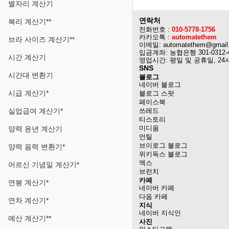
별자리 계산기
연락처
복리 계산기**
전화번호 :
010-5778-1756
카카오톡 :
automatethem
브라 사이즈 계산기**
이메일: automatethem@gmail
입금계좌: 농협은행 301-0312-
시간 계산기
영업시간: 평일 및 공휴일, 24
SNS
시간대 변환기
블로그
네이버 블로그
시급 계산기*
블로그 스팟
페이스북
실업급여 계산기*
쓰레드
티스토리
미디움
양력 윤년 계산기
언틸
브이로그 블로그
양력 음력 변환기*
위키독스 블로그
엑스
어르신 기념일 계산기*
브런치
카페
연봉 계산기*
네이버 카페
다음 카페
연차 계산기*
지식
네이버 지식인
예산 계산기**
사진