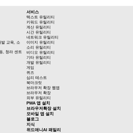
서비스
텍스트 유틸리티
키워드 유틸리티
계산 유틸리티
시간 유틸리티
네트워크 유틸리티
발 교육, 소
이미지 유틸리티
소리 유틸리티
동, 청라 센트
비디오 유틸리티
기타 유틸리티
개발 유틸리티
게임
퀴즈
심리 테스트
북마크릿
브라우저 확장 웹앱
브라우저 확장
외부 유틸리티
PWA 앱 설치
브라우저확장 설치
모바일 앱 설치
블로그
지식
위드애니AI 패밀리