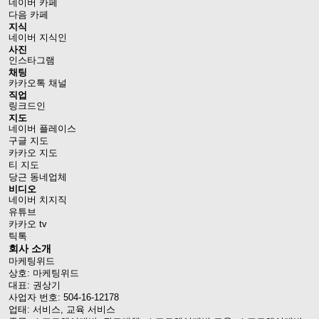
네이버 카페
다음 카페
지식
네이버 지식인
사진
인스타그램
채팅
카카오톡 채널
직업
링크드인
지도
네이버 플레이스
구글 지도
카카오 지도
티 지도
당근 동네업체
비디오
네이버 치지직
유튜브
카카오 tv
틱톡
회사 소개
마케팅위드
상호: 마케팅위드
대표: 권상기
사업자 번호: 504-16-12178
업태: 서비스, 교육 서비스