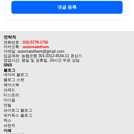
댓글 등록
연락처
전화번호 :
010-5778-1756
카카오톡 :
automatethem
이메일: automatethem@gmail.com
입금계좌: 농협은행 301-0312-4534-11 권상기
영업시간: 평일 및 공휴일, 24시간 무료 상담
SNS
블로그
네이버 블로그
블로그 스팟
페이스북
쓰레드
티스토리
미디움
언틸
브이로그 블로그
위키독스 블로그
엑스
브런치
카페