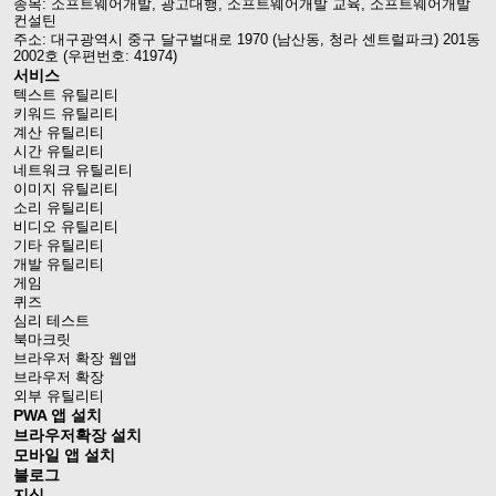
종목: 소프트웨어개발, 광고대행, 소프트웨어개발 교육, 소프트웨어개발
컨설틴
주소: 대구광역시 중구 달구벌대로 1970 (남산동, 청라 센트럴파크) 201동
2002호 (우편번호: 41974)
서비스
텍스트 유틸리티
키워드 유틸리티
계산 유틸리티
시간 유틸리티
네트워크 유틸리티
이미지 유틸리티
소리 유틸리티
비디오 유틸리티
기타 유틸리티
개발 유틸리티
게임
퀴즈
심리 테스트
북마크릿
브라우저 확장 웹앱
브라우저 확장
외부 유틸리티
PWA 앱 설치
브라우저확장 설치
모바일 앱 설치
블로그
지식