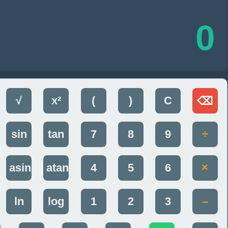
0
√
x²
(
)
C
⌫
sin
tan
7
8
9
÷
asin
atan
4
5
6
×
ln
log
1
2
3
–