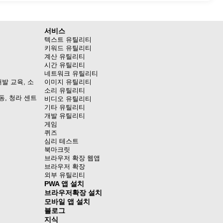
서비스
텍스트 유틸리티
키워드 유틸리티
계산 유틸리티
시간 유틸리티
네트워크 유틸리티
발 교육, 소
이미지 유틸리티
소리 유틸리티
동, 청라 센트
비디오 유틸리티
기타 유틸리티
개발 유틸리티
게임
퀴즈
심리 테스트
북마크릿
브라우저 확장 웹앱
브라우저 확장
외부 유틸리티
PWA 앱 설치
브라우저확장 설치
모바일 앱 설치
블로그
지식