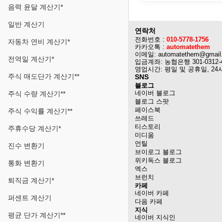
음력 윤달 계산기*
일반 계산기
연락처
전화번호 :
010-5778-1756
자동차 연비 계산기*
카카오톡 :
automatethem
이메일: automatethem@gmail
전역일 계산기*
입금계좌: 농협은행 301-0312-
영업시간: 평일 및 공휴일, 24
주식 매도단가 계산기**
SNS
블로그
네이버 블로그
주식 수량 계산기**
블로그 스팟
페이스북
주식 수익률 계산기**
쓰레드
티스토리
주휴수당 계산기*
미디움
언틸
진수 변환기
브이로그 블로그
위키독스 블로그
통화 변환기
엑스
브런치
퇴직금 계산기*
카페
네이버 카페
퍼센트 계산기
다음 카페
지식
평균 단가 계산기**
네이버 지식인