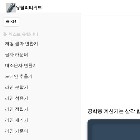
유틸리티위드
🌐 KR
📝 텍스트 유틸리티
개행 콤마 변환기
글자 카운터
대소문자 변환기
도메인 추출기
라인 분할기
라인 섞음기
라인 정렬기
공학용 계산기는 삼각 함
라인 제거기
라인 카운터