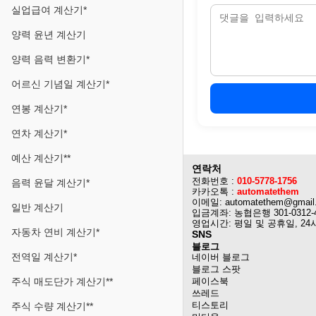
실업급여 계산기*
양력 윤년 계산기
양력 음력 변환기*
어르신 기념일 계산기*
연봉 계산기*
연차 계산기*
예산 계산기**
연락처
전화번호 :
010-5778-1756
음력 윤달 계산기*
카카오톡 :
automatethem
이메일: automatethem@gmail
일반 계산기
입금계좌: 농협은행 301-0312-
영업시간: 평일 및 공휴일, 24
자동차 연비 계산기*
SNS
블로그
전역일 계산기*
네이버 블로그
블로그 스팟
주식 매도단가 계산기**
페이스북
쓰레드
티스토리
주식 수량 계산기**