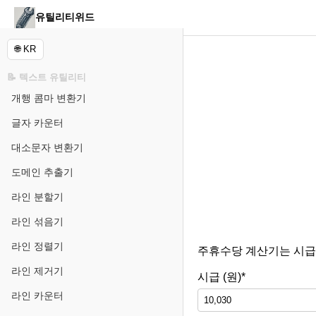
유틸리티위드
🌐 KR
📝 텍스트 유틸리티
개행 콤마 변환기
글자 카운터
대소문자 변환기
도메인 추출기
라인 분할기
라인 섞음기
라인 정렬기
주휴수당 계산기는 시급
라인 제거기
시급 (원)*
라인 카운터