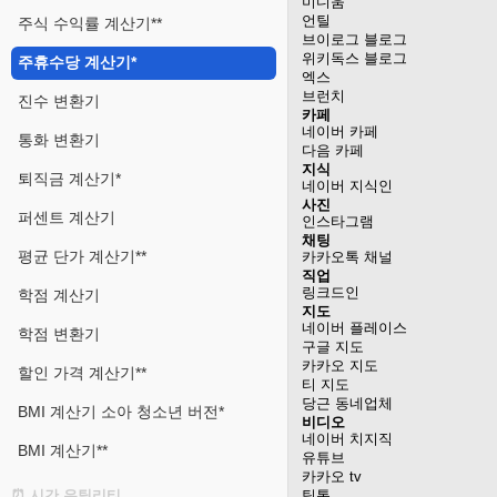
미디움
언틸
주식 수익률 계산기**
브이로그 블로그
위키독스 블로그
주휴수당 계산기*
엑스
브런치
진수 변환기
카페
네이버 카페
통화 변환기
다음 카페
지식
퇴직금 계산기*
네이버 지식인
사진
퍼센트 계산기
인스타그램
채팅
평균 단가 계산기**
카카오톡 채널
직업
링크드인
학점 계산기
지도
네이버 플레이스
학점 변환기
구글 지도
카카오 지도
할인 가격 계산기**
티 지도
당근 동네업체
BMI 계산기 소아 청소년 버전*
비디오
네이버 치지직
BMI 계산기**
유튜브
카카오 tv
⏰ 시간 유틸리티
틱톡