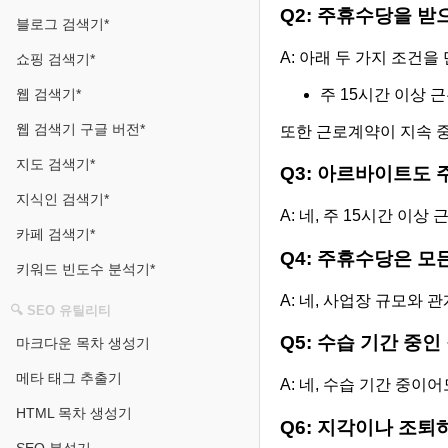
Q2: 주휴수당을 받
블로그 검색기*
A: 아래 두 가지 조건을
쇼핑 검색기*
주 15시간 이상 
웹 검색기*
웹 검색기 구글 버전*
또한 근로계약이 지속 
지도 검색기*
Q3: 아르바이트도 
지식인 검색기*
A: 네, 주 15시간 
카페 검색기*
Q4: 주휴수당은 
키워드 빈도수 분석기*
A: 네, 사업장 규모와
🔍 SEO 유틸리티
Q5: 수습 기간 중
마크다운 목차 생성기
메타 태그 추출기
A: 네, 수습 기간 중
HTML 목차 생성기
Q6: 지각이나 조퇴