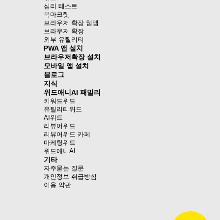
심리 테스트
북마크릿
브라우저 확장 웹앱
브라우저 확장
외부 유틸리티
PWA 앱 설치
브라우저확장 설치
모바일 앱 설치
블로그
지식
위드애니AI 패밀리
키워드위드
유틸리티위드
AI위드
리뷰어위드
리뷰어위드 카페
마케팅위드
위드애니AI
기타
자주묻는 질문
개인정보 취급방침
이용 약관