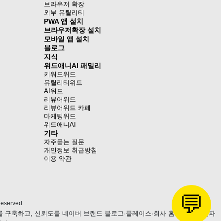
브라우저 확장
외부 유틸리티
PWA 앱 설치
브라우저확장 설치
모바일 앱 설치
블로그
지식
위드애니AI 패밀리
키워드위드
유틸리티위드
AI위드
리뷰어위드
리뷰어위드 카페
마케팅위드
위드애니AI
기타
자주묻는 질문
개인정보 취급방침
이용 약관
💬
eserved.
츠를 구축하고, 신뢰도를 네이버 브랜드 블로그·플레이스·회사 홈페이지로 전파