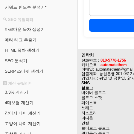
키워드 빈도수 분석기*
🔍 SEO 유틸리티
마크다운 목차 생성기
메타 태그 추출기
HTML 목차 생성기
연락처
전화번호 :
010-5778-1756
SEO 분석기
카카오톡 :
automatethem
이메일: automatethem@gmail
SERP 스니펫 생성기
입금계좌: 농협은행 301-0312-
영업시간: 평일 및 공휴일, 24
SNS
🧮 계산 유틸리티
블로그
3.3% 계산기
네이버 블로그
블로그 스팟
4대보험 계산기
페이스북
쓰레드
강아지 나이 계산기
티스토리
미디움
언틸
고양이 나이 계산기
브이로그 블로그
위키독스 블로그