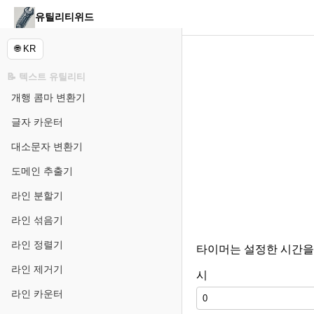
유틸리티위드
🌐 KR
📝 텍스트 유틸리티
개행 콤마 변환기
글자 카운터
대소문자 변환기
도메인 추출기
라인 분할기
라인 섞음기
라인 정렬기
타이머는 설정한 시간을
라인 제거기
시
라인 카운터