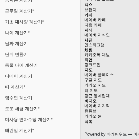
공학용 계산기
엑스
브런치
근무일 계산기*
카페
네이버 카페
기초 대사량 계산기*
다음 카페
지식
나이 계산기*
네이버 지식인
사진
날짜 계산기
인스타그램
채팅
단위 변환기
카카오톡 채널
직업
링크드인
동물 나이 계산기
지도
네이버 플레이스
디데이 계산기
구글 지도
카카오 지도
띠 계산기*
티 지도
당근 동네업체
렘수면 계산기
비디오
네이버 치지직
로또 세금 계산기*
유튜브
카카오 tv
미사용 연차수당 계산기*
틱톡
배란일 계산기*
Powered by
마케팅위드
— 마