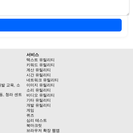
서비스
텍스트 유틸리티
키워드 유틸리티
계산 유틸리티
시간 유틸리티
네트워크 유틸리티
발 교육, 소
이미지 유틸리티
소리 유틸리티
동, 청라 센트
비디오 유틸리티
기타 유틸리티
개발 유틸리티
게임
퀴즈
심리 테스트
북마크릿
브라우저 확장 웹앱