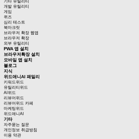
기타 유틸리티
개발 유틸리티
게임
퀴즈
심리 테스트
북마크릿
브라우저 확장 웹앱
브라우저 확장
외부 유틸리티
PWA 앱 설치
브라우저확장 설치
모바일 앱 설치
블로그
지식
위드애니AI 패밀리
키워드위드
유틸리티위드
AI위드
리뷰어위드
리뷰어위드 카페
마케팅위드
위드애니AI
기타
자주묻는 질문
개인정보 취급방침
이용 약관