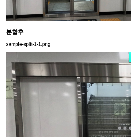
분할후
sample-split-1-1.png