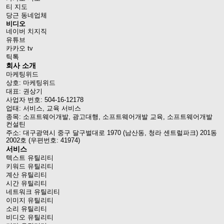
티 지도
당근 동네업체
비디오
네이버 치지직
유튜브
카카오 tv
틱톡
회사 소개
마케팅위드
상호: 마케팅위드
대표: 권상기
사업자 번호: 504-16-12178
업태: 서비스, 교육 서비스
종목: 소프트웨어개발, 광고대행, 소프트웨어개발 교육, 소프트웨어개발
컨설틴
주소: 대구광역시 중구 달구벌대로 1970 (남산동, 청라 센트럴파크) 201동
2002호 (우편번호: 41974)
서비스
텍스트 유틸리티
키워드 유틸리티
계산 유틸리티
시간 유틸리티
네트워크 유틸리티
이미지 유틸리티
소리 유틸리티
비디오 유틸리티