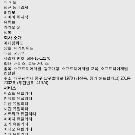
티 지도
당근 동네업체
비디오
네이버 치지직
유튜브
카카오 tv
틱톡
회사 소개
마케팅위드
상호: 마케팅위드
대표: 권상기
사업자 번호: 504-16-12178
업태: 서비스, 교육 서비스
종목: 소프트웨어개발, 광고대행, 소프트웨어개발 교육, 소프트웨어개발
컨설틴
주소: 대구광역시 중구 달구벌대로 1970 (남산동, 청라 센트럴파크) 201동
2002호 (우편번호: 41974)
서비스
텍스트 유틸리티
키워드 유틸리티
계산 유틸리티
시간 유틸리티
네트워크 유틸리티
이미지 유틸리티
소리 유틸리티
비디오 유틸리티
기타 유틸리티