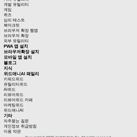
개발 유틸리티
게임
퀴즈
심리 테스트
북마크릿
브라우저 확장 웹앱
브라우저 확장
외부 유틸리티
PWA 앱 설치
브라우저확장 설치
모바일 앱 설치
블로그
지식
위드애니AI 패밀리
키워드위드
유틸리티위드
AI위드
리뷰어위드
리뷰어위드 카페
마케팅위드
위드애니AI
기타
자주묻는 질문
개인정보 취급방침
이용 약관