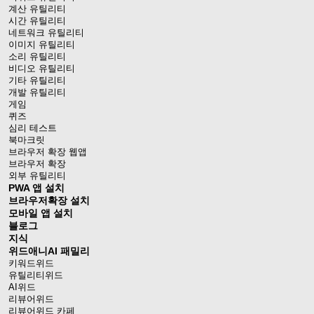
계산 유틸리티
시간 유틸리티
네트워크 유틸리티
이미지 유틸리티
소리 유틸리티
비디오 유틸리티
기타 유틸리티
개발 유틸리티
게임
퀴즈
심리 테스트
북마크릿
브라우저 확장 웹앱
브라우저 확장
외부 유틸리티
PWA 앱 설치
브라우저확장 설치
모바일 앱 설치
블로그
지식
위드애니AI 패밀리
키워드위드
유틸리티위드
AI위드
리뷰어위드
리뷰어위드 카페