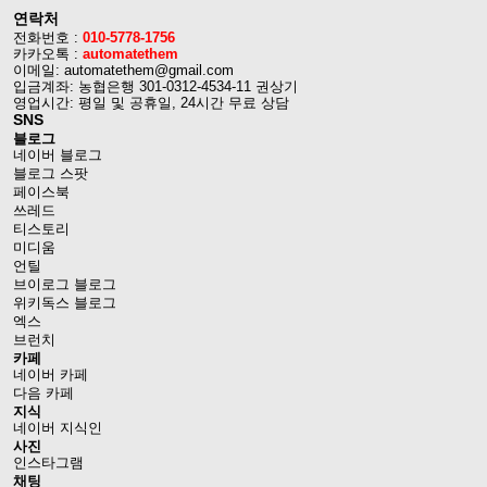
연락처
전화번호 :
010-5778-1756
카카오톡 :
automatethem
이메일: automatethem@gmail.com
입금계좌: 농협은행 301-0312-4534-11 권상기
영업시간: 평일 및 공휴일, 24시간 무료 상담
SNS
블로그
네이버 블로그
블로그 스팟
페이스북
쓰레드
티스토리
미디움
언틸
브이로그 블로그
위키독스 블로그
엑스
브런치
카페
네이버 카페
다음 카페
지식
네이버 지식인
사진
인스타그램
채팅