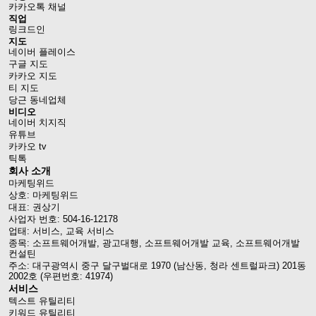
카카오톡 채널
직업
링크드인
지도
네이버 플레이스
구글 지도
카카오 지도
티 지도
당근 동네업체
비디오
네이버 치지직
유튜브
카카오 tv
틱톡
회사 소개
마케팅위드
상호: 마케팅위드
대표: 권상기
사업자 번호: 504-16-12178
업태: 서비스, 교육 서비스
종목: 소프트웨어개발, 광고대행, 소프트웨어개발 교육, 소프트웨어개발
컨설틴
주소: 대구광역시 중구 달구벌대로 1970 (남산동, 청라 센트럴파크) 201동
2002호 (우편번호: 41974)
서비스
텍스트 유틸리티
키워드 유틸리티