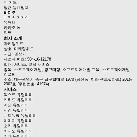
티 지도
당근 동네업체
비디오
네이버 치지직
유튜브
카카오 tv
틱톡
회사 소개
마케팅위드
상호: 마케팅위드
대표: 권상기
사업자 번호: 504-16-12178
업태: 서비스, 교육 서비스
종목: 소프트웨어개발, 광고대행, 소프트웨어개발 교육, 소프트웨어개발
컨설틴
주소: 대구광역시 중구 달구벌대로 1970 (남산동, 청라 센트럴파크) 201동
2002호 (우편번호: 41974)
서비스
텍스트 유틸리티
키워드 유틸리티
계산 유틸리티
시간 유틸리티
네트워크 유틸리티
이미지 유틸리티
소리 유틸리티
비디오 유틸리티
기타 유틸리티