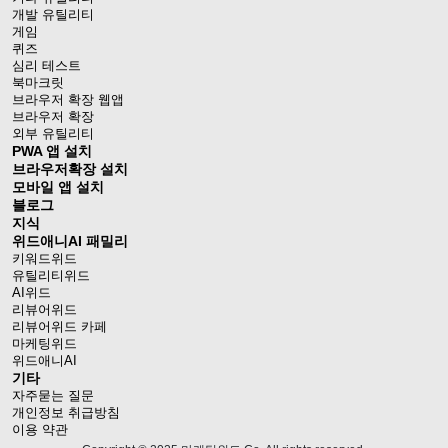
개발 유틸리티
게임
퀴즈
심리 테스트
북마크릿
브라우저 확장 웹앱
브라우저 확장
외부 유틸리티
PWA 앱 설치
브라우저확장 설치
모바일 앱 설치
블로그
지식
위드애니AI 패밀리
키워드위드
유틸리티위드
AI위드
리뷰어위드
리뷰어위드 카페
마케팅위드
위드애니AI
기타
자주묻는 질문
개인정보 취급방침
이용 약관