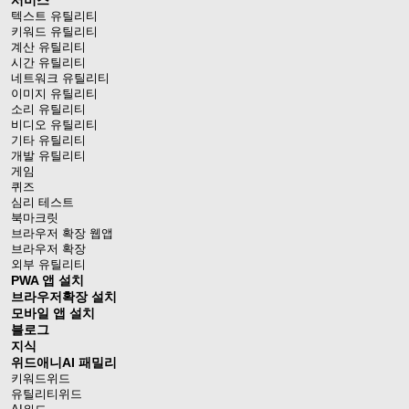
서비스
텍스트 유틸리티
키워드 유틸리티
계산 유틸리티
시간 유틸리티
네트워크 유틸리티
이미지 유틸리티
소리 유틸리티
비디오 유틸리티
기타 유틸리티
개발 유틸리티
게임
퀴즈
심리 테스트
북마크릿
브라우저 확장 웹앱
브라우저 확장
외부 유틸리티
PWA 앱 설치
브라우저확장 설치
모바일 앱 설치
블로그
지식
위드애니AI 패밀리
키워드위드
유틸리티위드