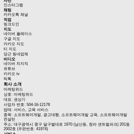
사진
인스타그램
채팅
카카오톡 채널
직업
링크드인
지도
네이버 플레이스
구글 지도
카카오 지도
티 지도
당근 동네업체
비디오
네이버 치지직
유튜브
카카오 tv
틱톡
회사 소개
마케팅위드
상호: 마케팅위드
대표: 권상기
사업자 번호: 504-16-12178
업태: 서비스, 교육 서비스
종목: 소프트웨어개발, 광고대행, 소프트웨어개발 교육, 소프트웨어개발
컨설틴
주소: 대구광역시 중구 달구벌대로 1970 (남산동, 청라 센트럴파크) 201동
2002호 (우편번호: 41974)