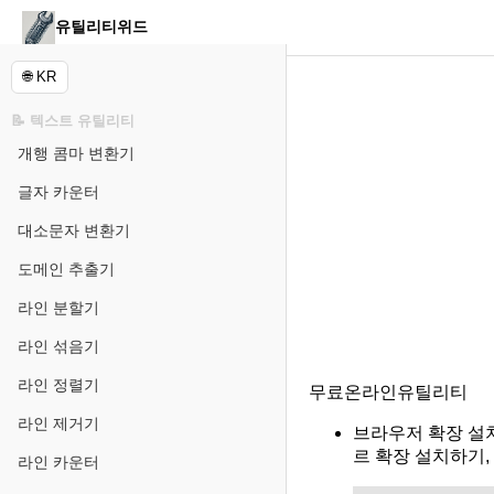
유틸리티위드
🌐 KR
📝 텍스트 유틸리티
개행 콤마 변환기
글자 카운터
대소문자 변환기
도메인 추출기
라인 분할기
라인 섞음기
라인 정렬기
무료온라인유틸리티
라인 제거기
브라우저 확장 설치
르 확장 설치하기,
라인 카운터