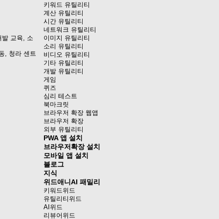
키워드 유틸리티
계산 유틸리티
시간 유틸리티
네트워크 유틸리티
발 교육, 소
이미지 유틸리티
소리 유틸리티
동, 청라 센트
비디오 유틸리티
기타 유틸리티
개발 유틸리티
게임
퀴즈
심리 테스트
북마크릿
브라우저 확장 웹앱
브라우저 확장
외부 유틸리티
PWA 앱 설치
브라우저확장 설치
모바일 앱 설치
블로그
지식
위드애니AI 패밀리
키워드위드
유틸리티위드
AI위드
리뷰어위드