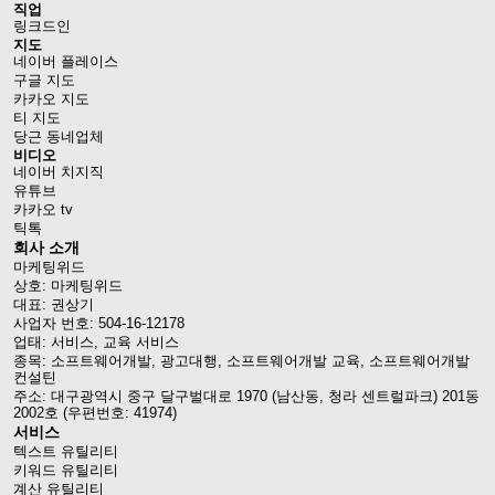
직업
링크드인
지도
네이버 플레이스
구글 지도
카카오 지도
티 지도
당근 동네업체
비디오
네이버 치지직
유튜브
카카오 tv
틱톡
회사 소개
마케팅위드
상호: 마케팅위드
대표: 권상기
사업자 번호: 504-16-12178
업태: 서비스, 교육 서비스
종목: 소프트웨어개발, 광고대행, 소프트웨어개발 교육, 소프트웨어개발
컨설틴
주소: 대구광역시 중구 달구벌대로 1970 (남산동, 청라 센트럴파크) 201동
2002호 (우편번호: 41974)
서비스
텍스트 유틸리티
키워드 유틸리티
계산 유틸리티