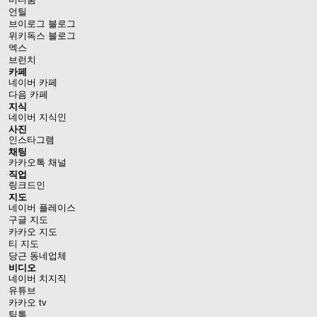
언틸
브이로그 블로그
위키독스 블로그
엑스
브런치
카페
네이버 카페
다음 카페
지식
네이버 지식인
사진
인스타그램
채팅
카카오톡 채널
직업
링크드인
지도
네이버 플레이스
구글 지도
카카오 지도
티 지도
당근 동네업체
비디오
네이버 치지직
유튜브
카카오 tv
틱톡