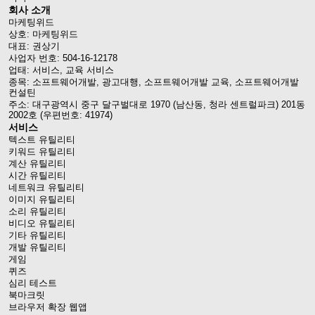
회사 소개
마케팅위드
상호: 마케팅위드
대표: 권상기
사업자 번호: 504-16-12178
업태: 서비스, 교육 서비스
종목: 소프트웨어개발, 광고대행, 소프트웨어개발 교육, 소프트웨어개발
컨설틴
주소: 대구광역시 중구 달구벌대로 1970 (남산동, 청라 센트럴파크) 201동
2002호 (우편번호: 41974)
서비스
텍스트 유틸리티
키워드 유틸리티
계산 유틸리티
시간 유틸리티
네트워크 유틸리티
이미지 유틸리티
소리 유틸리티
비디오 유틸리티
기타 유틸리티
개발 유틸리티
게임
퀴즈
심리 테스트
북마크릿
브라우저 확장 웹앱