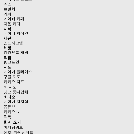
엑스
브런치
카페
네이버 카페
다음 카페
지식
네이버 지식인
사진
인스타그램
채팅
카카오톡 채널
직업
링크드인
지도
네이버 플레이스
구글 지도
카카오 지도
티 지도
당근 동네업체
비디오
네이버 치지직
유튜브
카카오 tv
틱톡
회사 소개
마케팅위드
상호: 마케팅위드