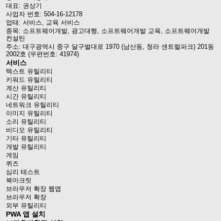
대표: 권상기
사업자 번호: 504-16-12178
업태: 서비스, 교육 서비스
종목: 소프트웨어개발, 광고대행, 소프트웨어개발 교육, 소프트웨어개발
컨설틴
주소: 대구광역시 중구 달구벌대로 1970 (남산동, 청라 센트럴파크) 201동
2002호 (우편번호: 41974)
서비스
텍스트 유틸리티
키워드 유틸리티
계산 유틸리티
시간 유틸리티
네트워크 유틸리티
이미지 유틸리티
소리 유틸리티
비디오 유틸리티
기타 유틸리티
개발 유틸리티
게임
퀴즈
심리 테스트
북마크릿
브라우저 확장 웹앱
브라우저 확장
외부 유틸리티
PWA 앱 설치