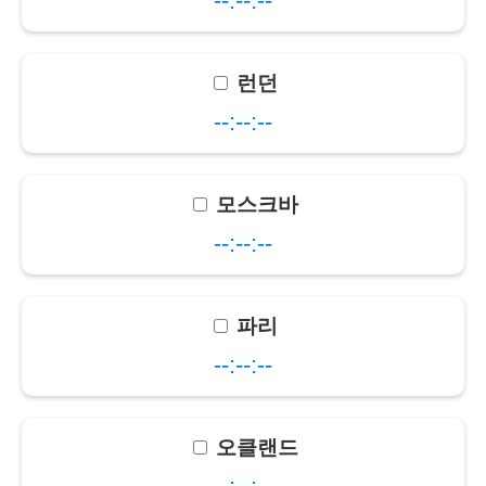
--:--:--
런던
--:--:--
모스크바
--:--:--
파리
--:--:--
오클랜드