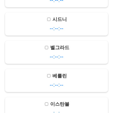
--:--:--
시드니
--:--:--
벨그라드
--:--:--
베를린
--:--:--
이스탄불