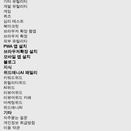
기타 유틸리티
개발 유틸리티
게임
퀴즈
심리 테스트
북마크릿
브라우저 확장 웹앱
브라우저 확장
외부 유틸리티
PWA 앱 설치
브라우저확장 설치
모바일 앱 설치
블로그
지식
위드애니AI 패밀리
키워드위드
유틸리티위드
AI위드
리뷰어위드
리뷰어위드 카페
마케팅위드
위드애니AI
기타
자주묻는 질문
개인정보 취급방침
이용 약관