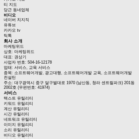
티 지도
당근 동네업체
비디오
네이버 치지직
유튜브
카카오 tv
틱톡
회사 소개
마케팅위드
상호: 마케팅위드
대표: 권상기
사업자 번호: 504-16-12178
업태: 서비스, 교육 서비스
종목: 소프트웨어개발, 광고대행, 소프트웨어개발 교육, 소프트웨어개발
컨설틴
주소: 대구광역시 중구 달구벌대로 1970 (남산동, 청라 센트럴파크) 201동
2002호 (우편번호: 41974)
서비스
텍스트 유틸리티
키워드 유틸리티
계산 유틸리티
시간 유틸리티
네트워크 유틸리티
이미지 유틸리티
소리 유틸리티
비디오 유틸리티