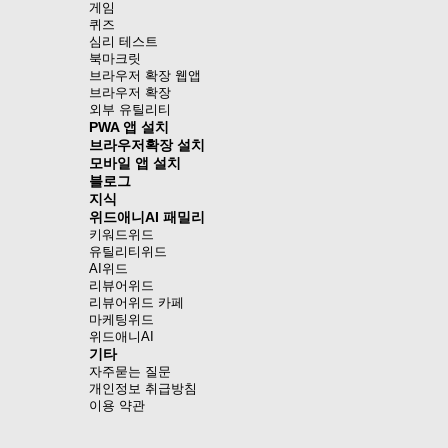
게임
퀴즈
심리 테스트
북마크릿
브라우저 확장 웹앱
브라우저 확장
외부 유틸리티
PWA 앱 설치
브라우저확장 설치
모바일 앱 설치
블로그
지식
위드애니AI 패밀리
키워드위드
유틸리티위드
AI위드
리뷰어위드
리뷰어위드 카페
마케팅위드
위드애니AI
기타
자주묻는 질문
개인정보 취급방침
이용 약관