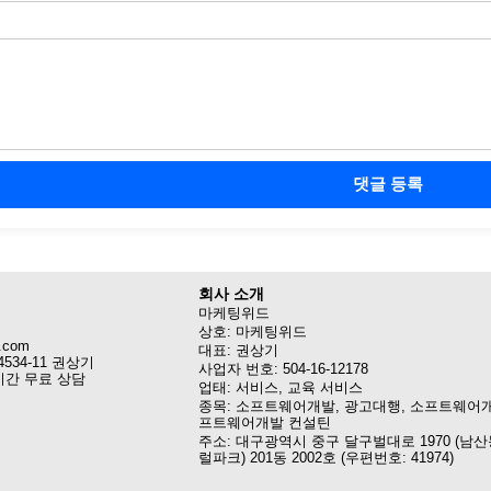
댓글 등록
회사 소개
마케팅위드
상호: 마케팅위드
.com
대표: 권상기
4534-11 권상기
사업자 번호: 504-16-12178
시간 무료 상담
업태: 서비스, 교육 서비스
종목: 소프트웨어개발, 광고대행, 소프트웨어개
프트웨어개발 컨설틴
주소: 대구광역시 중구 달구벌대로 1970 (남산
럴파크) 201동 2002호 (우편번호: 41974)