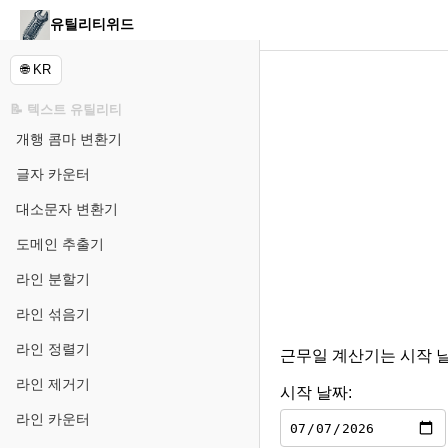
유틸리티위드
🌐 KR
📝 텍스트 유틸리티
개행 콤마 변환기
글자 카운터
대소문자 변환기
도메인 추출기
라인 분할기
라인 섞음기
라인 정렬기
근무일 계산기는 시작 날
라인 제거기
시작 날짜:
라인 카운터