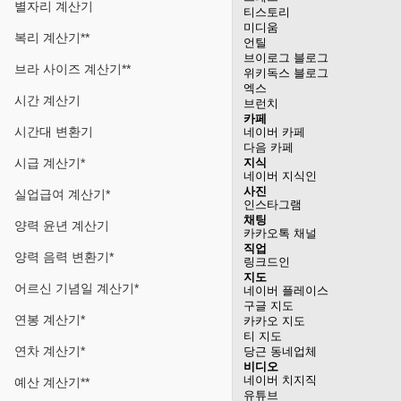
별자리 계산기
티스토리
미디움
복리 계산기**
언틸
브이로그 블로그
브라 사이즈 계산기**
위키독스 블로그
엑스
시간 계산기
브런치
카페
시간대 변환기
네이버 카페
다음 카페
시급 계산기*
지식
네이버 지식인
사진
실업급여 계산기*
인스타그램
채팅
양력 윤년 계산기
카카오톡 채널
직업
양력 음력 변환기*
링크드인
지도
어르신 기념일 계산기*
네이버 플레이스
구글 지도
연봉 계산기*
카카오 지도
티 지도
연차 계산기*
당근 동네업체
비디오
네이버 치지직
예산 계산기**
유튜브