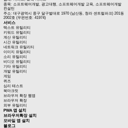
종목: 소프트웨어개발, 광고대행, 소프트웨어개발 교육, 소프트웨어개발
컨설틴
주소: 대구광역시 중구 달구벌대로 1970 (남산동, 청라 센트럴파크) 201동
2002호 (우편번호: 41974)
서비스
텍스트 유틸리티
키워드 유틸리티
계산 유틸리티
시간 유틸리티
네트워크 유틸리티
이미지 유틸리티
소리 유틸리티
비디오 유틸리티
기타 유틸리티
개발 유틸리티
게임
퀴즈
심리 테스트
북마크릿
브라우저 확장 웹앱
브라우저 확장
외부 유틸리티
PWA 앱 설치
브라우저확장 설치
모바일 앱 설치
블로그