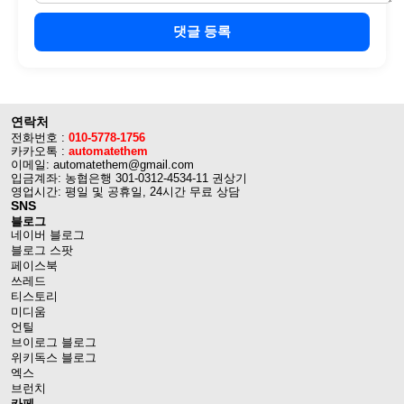
댓글 등록
연락처
전화번호 :
010-5778-1756
카카오톡 :
automatethem
이메일: automatethem@gmail.com
입금계좌: 농협은행 301-0312-4534-11 권상기
영업시간: 평일 및 공휴일, 24시간 무료 상담
SNS
블로그
네이버 블로그
블로그 스팟
페이스북
쓰레드
티스토리
미디움
언틸
브이로그 블로그
위키독스 블로그
엑스
브런치
카페