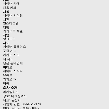
네이버 카페
다음 카페
지식
네이버 지식인
사진
인스타그램
채팅
카카오톡 채널
직업
링크드인
지도
네이버 플레이스
구글 지도
카카오 지도
티 지도
당근 동네업체
비디오
네이버 치지직
유튜브
카카오 tv
틱톡
회사 소개
마케팅위드
상호: 마케팅위드
대표: 권상기
사업자 번호: 504-16-12178
업태: 서비스, 교육 서비스