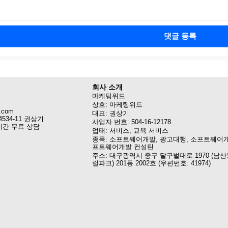
댓글 등록
회사 소개
마케팅위드
상호: 마케팅위드
.com
대표: 권상기
4534-11 권상기
사업자 번호: 504-16-12178
시간 무료 상담
업태: 서비스, 교육 서비스
종목: 소프트웨어개발, 광고대행, 소프트웨어개
프트웨어개발 컨설틴
주소: 대구광역시 중구 달구벌대로 1970 (남산
럴파크) 201동 2002호 (우편번호: 41974)