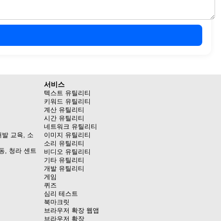
서비스
텍스트 유틸리티
키워드 유틸리티
계산 유틸리티
시간 유틸리티
네트워크 유틸리티
발 교육, 소
이미지 유틸리티
소리 유틸리티
동, 청라 센트
비디오 유틸리티
기타 유틸리티
개발 유틸리티
게임
퀴즈
심리 테스트
북마크릿
브라우저 확장 웹앱
브라우저 확장