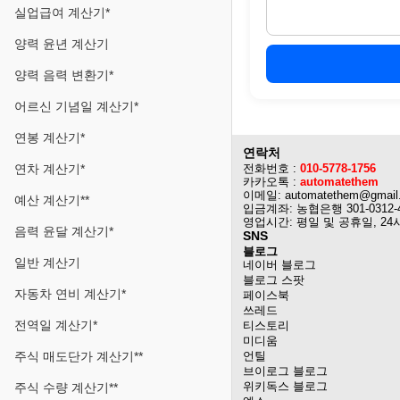
실업급여 계산기*
양력 윤년 계산기
양력 음력 변환기*
어르신 기념일 계산기*
연봉 계산기*
연락처
연차 계산기*
전화번호 :
010-5778-1756
카카오톡 :
automatethem
이메일: automatethem@gmail
예산 계산기**
입금계좌: 농협은행 301-0312-
영업시간: 평일 및 공휴일, 24
음력 윤달 계산기*
SNS
블로그
일반 계산기
네이버 블로그
블로그 스팟
자동차 연비 계산기*
페이스북
쓰레드
전역일 계산기*
티스토리
미디움
주식 매도단가 계산기**
언틸
브이로그 블로그
위키독스 블로그
주식 수량 계산기**