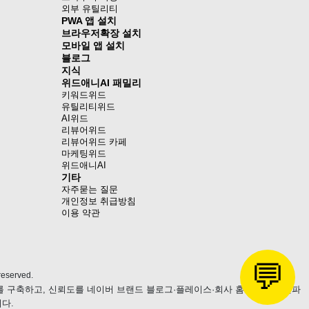
외부 유틸리티
PWA 앱 설치
브라우저확장 설치
모바일 앱 설치
블로그
지식
위드애니AI 패밀리
키워드위드
유틸리티위드
AI위드
리뷰어위드
리뷰어위드 카페
마케팅위드
위드애니AI
기타
자주묻는 질문
개인정보 취급방침
이용 약관
💬
eserved.
츠를 구축하고, 신뢰도를 네이버 브랜드 블로그·플레이스·회사 홈페이지로 전파
다.