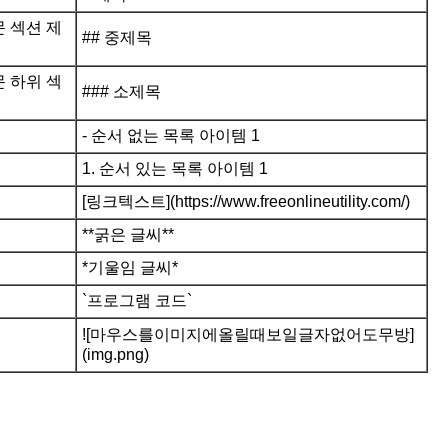
 섹션 제
## 중제목
 하위 섹
### 소제목
- 순서 없는 목록 아이템 1
1. 순서 있는 목록 아이템 1
[링크텍스트](https://www.freeonlineutility.com/)
**굵은 글씨**
*기울임 글씨*
`프로그램 코드`
![마우스를이미지에올릴때보일글자없어도무방]
(img.png)