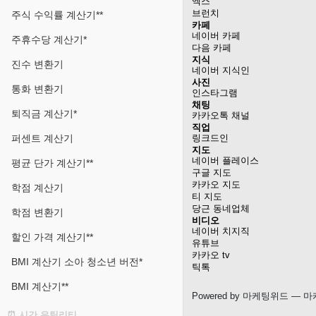
엑스
브런치
주식 수익률 계산기**
카페
네이버 카페
주휴수당 계산기*
다음 카페
지식
진수 변환기
네이버 지식인
사진
통화 변환기
인스타그램
채팅
퇴직금 계산기*
카카오톡 채널
직업
퍼센트 계산기
링크드인
지도
네이버 플레이스
평균 단가 계산기**
구글 지도
카카오 지도
학점 계산기
티 지도
당근 동네업체
학점 변환기
비디오
네이버 치지직
할인 가격 계산기**
유튜브
카카오 tv
BMI 계산기 소아 청소년 버전*
틱톡
BMI 계산기**
Powered by
마케팅위드
— 마
⏰ 시간 유틸리티