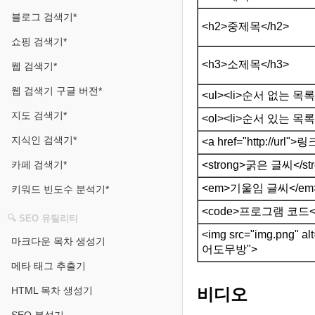
블로그 검색기*
<h2>중제목</h2>
쇼핑 검색기*
<h3>소제목</h3>
웹 검색기*
웹 검색기 구글 버전*
<ul><li>순서 없는 목록 
지도 검색기*
<ol><li>순서 있는 목록 
지식인 검색기*
<a href="http://url
<strong>굵은 글씨</str
카페 검색기*
<em>기울임 글씨</em
키워드 빈도수 분석기*
<code>프로그램 코드</
🔍 SEO 유틸리티
<img src="img.
마크다운 목차 생성기
어도무방">
메타 태그 추출기
비디오
HTML 목차 생성기