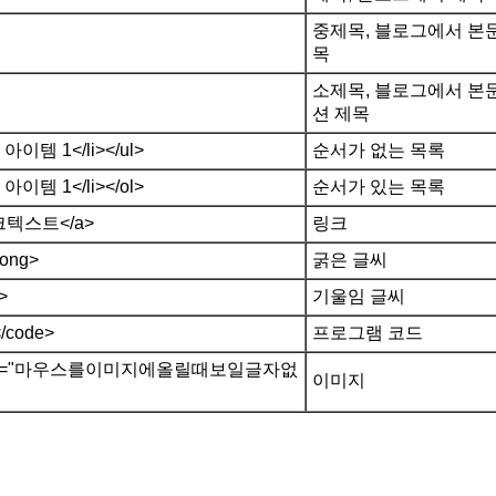
중제목, 블로그에서 본문
목
소제목, 블로그에서 본문
션 제목
아이템 1</li></ul>
순서가 없는 목록
아이템 1</li></ol>
순서가 있는 목록
">링크텍스트</a>
링크
ong>
굵은 글씨
>
기울임 글씨
code>
프로그램 코드
png" alt="마우스를이미지에올릴때보일글자없
이미지