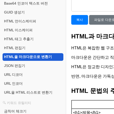
Base64 인코더 텍스트 버전
GUID 생성기
복사
파일로 다운
HTML 언이스케이퍼
HTML 이스케이퍼
HTML과 마크
HTML 태그 추출기
HTML은 복잡한 웹 구
HTML 편집기
HTML을 마크다운으로 변환기
마크다운은 간단하고 직
JSON 편집기
HTML은 정교한 디자
URL 디코더
반면, 마크다운은 가독성
URL 인코더
HTML 문법의
URL을 HTML 리스트로 변환기
🔍 키워드 유틸리티
금칙어 체크기
<h1>제목</h1>