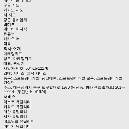
네이버 플레이스
구글 지도
카카오 지도
티 지도
당근 동네업체
비디오
네이버 치지직
유튜브
카카오 tv
틱톡
회사 소개
마케팅위드
상호: 마케팅위드
대표: 권상기
사업자 번호: 504-16-12178
업태: 서비스, 교육 서비스
종목: 소프트웨어개발, 광고대행, 소프트웨어개발 교육, 소프트웨어개발
컨설틴
주소: 대구광역시 중구 달구벌대로 1970 (남산동, 청라 센트럴파크) 201동
2002호 (우편번호: 41974)
서비스
텍스트 유틸리티
키워드 유틸리티
계산 유틸리티
시간 유틸리티
네트워크 유틸리티
이미지 유틸리티