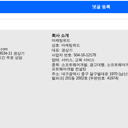
댓글 등록
회사 소개
마케팅위드
상호: 마케팅위드
.com
대표: 권상기
4534-11 권상기
사업자 번호: 504-16-12178
시간 무료 상담
업태: 서비스, 교육 서비스
종목: 소프트웨어개발, 광고대행, 소프트웨어개
프트웨어개발 컨설틴
주소: 대구광역시 중구 달구벌대로 1970 (남산
럴파크) 201동 2002호 (우편번호: 41974)