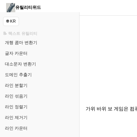
유틸리티위드
🌐 KR
📝 텍스트 유틸리티
개행 콤마 변환기
글자 카운터
대소문자 변환기
도메인 추출기
라인 분할기
라인 섞음기
라인 정렬기
가위 바위 보 게임은 컴
라인 제거기
라인 카운터