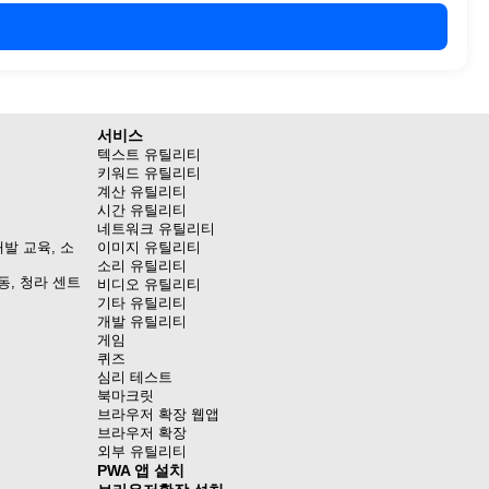
서비스
텍스트 유틸리티
키워드 유틸리티
계산 유틸리티
시간 유틸리티
네트워크 유틸리티
발 교육, 소
이미지 유틸리티
소리 유틸리티
동, 청라 센트
비디오 유틸리티
기타 유틸리티
개발 유틸리티
게임
퀴즈
심리 테스트
북마크릿
브라우저 확장 웹앱
브라우저 확장
외부 유틸리티
PWA 앱 설치