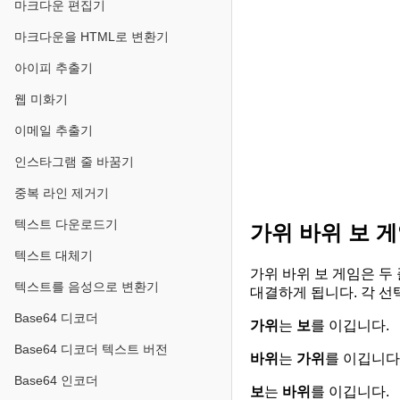
마크다운 편집기
마크다운을 HTML로 변환기
아이피 추출기
웹 미화기
이메일 추출기
인스타그램 줄 바꿈기
중복 라인 제거기
텍스트 다운로드기
가위 바위 보 
텍스트 대체기
가위 바위 보 게임은 두
텍스트를 음성으로 변환기
대결하게 됩니다. 각 선
Base64 디코더
가위
는
보
를 이깁니다.
Base64 디코더 텍스트 버전
바위
는
가위
를 이깁니다
Base64 인코더
보
는
바위
를 이깁니다.