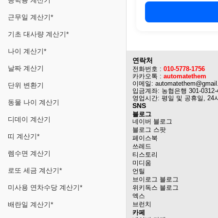
공학용 계산기
근무일 계산기*
기초 대사량 계산기*
나이 계산기*
연락처
날짜 계산기
전화번호 :
010-5778-1756
카카오톡 :
automatethem
이메일: automatethem@gmail
단위 변환기
입금계좌: 농협은행 301-0312-
영업시간: 평일 및 공휴일, 24
동물 나이 계산기
SNS
블로그
디데이 계산기
네이버 블로그
블로그 스팟
띠 계산기*
페이스북
쓰레드
렘수면 계산기
티스토리
미디움
로또 세금 계산기*
언틸
브이로그 블로그
미사용 연차수당 계산기*
위키독스 블로그
엑스
배란일 계산기*
브런치
카페